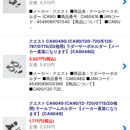
定価
:
4,510
円
■メーカー : クエスト ■商品名 : テールケースホ
ルダー (CA90) ■商品番号 : CA6047A ■JANコー
ド : 4549089761540 【商品について】 ■CA90/
…
クエスト CA6048Q (CA90/120-720/E12S-
787/GT15/ZG他用) ラダーサーボホルダー【メー
カー直送になります】
[
CA6048Q
]
3,927
円
(税込)
定価
:
5,610
円
■メーカー : クエスト ■商品名 : ラダーサーボホ
ルダー ■商品番号 : CA6048Q ■JANコード :
4549089000366 【商品について】
■CA90/120-720…
クエスト CA6049 (CA90/12-720/GT15/ZG他
用) テールブームホルダー 【メーカー直送になり
ます】
[
CA6049
]
1,771
円
(税込)
定価
:
2,530
円