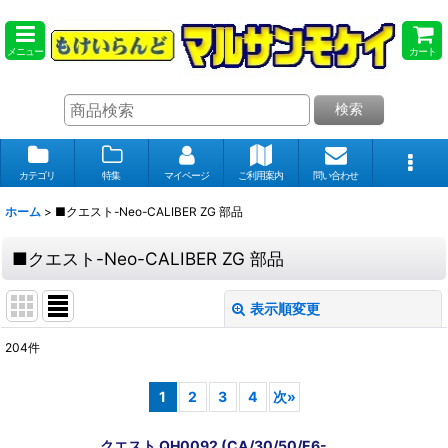
メニュー
カート
検索
カテゴリ
特集
マイページ
ご利用案内
問い合わせ
ホーム
>
■クエスト-Neo-CALIBER ZG 部品
■クエスト-Neo-CALIBER ZG 部品
表示順変更
閉じる
204
件
表示数
:
1
2
3
4
次
»
在庫あり
クエスト QH0092 (CA/30/50/E6-