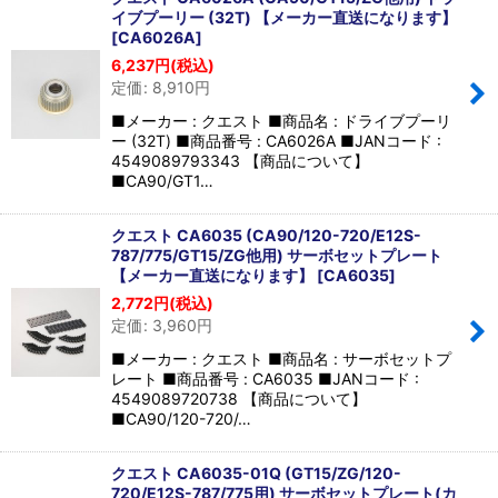
イブプーリー (32T) 【メーカー直送になります】
[
CA6026A
]
6,237
円
(税込)
定価
:
8,910
円
■メーカー : クエスト ■商品名 : ドライブプーリ
ー (32T) ■商品番号 : CA6026A ■JANコード :
4549089793343 【商品について】
■CA90/GT1…
クエスト CA6035 (CA90/120-720/E12S-
787/775/GT15/ZG他用) サーボセットプレート
【メーカー直送になります】
[
CA6035
]
2,772
円
(税込)
定価
:
3,960
円
■メーカー : クエスト ■商品名 : サーボセットプ
レート ■商品番号 : CA6035 ■JANコード :
4549089720738 【商品について】
■CA90/120-720/…
クエスト CA6035-01Q (GT15/ZG/120-
720/E12S-787/775用) サーボセットプレート(カ