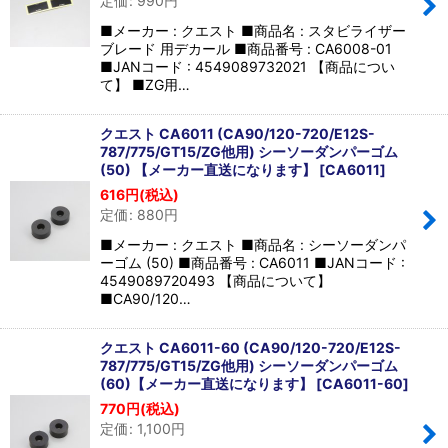
定価
:
990
円
■メーカー : クエスト ■商品名 : スタビライザー
ブレード 用デカール ■商品番号 : CA6008-01
■JANコード : 4549089732021 【商品につい
て】 ■ZG用…
クエスト CA6011 (CA90/120-720/E12S-
787/775/GT15/ZG他用) シーソーダンパーゴム
(50) 【メーカー直送になります】
[
CA6011
]
616
円
(税込)
定価
:
880
円
■メーカー : クエスト ■商品名 : シーソーダンパ
ーゴム (50) ■商品番号 : CA6011 ■JANコード :
4549089720493 【商品について】
■CA90/120…
クエスト CA6011-60 (CA90/120-720/E12S-
787/775/GT15/ZG他用) シーソーダンパーゴム
(60)【メーカー直送になります】
[
CA6011-60
]
770
円
(税込)
定価
:
1,100
円