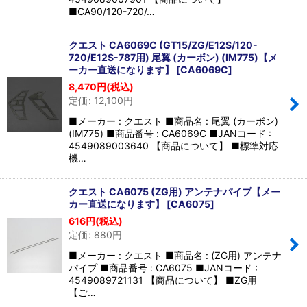
■CA90/120-720/…
クエスト CA6069C (GT15/ZG/E12S/120-
720/E12S-787用) 尾翼 (カーボン) (IM775)【メ
ーカー直送になります】
[
CA6069C
]
8,470
円
(税込)
定価
:
12,100
円
■メーカー : クエスト ■商品名 : 尾翼 (カーボン)
(IM775) ■商品番号 : CA6069C ■JANコード :
4549089003640 【商品について】 ■標準対応
機…
クエスト CA6075 (ZG用) アンテナパイプ【メー
カー直送になります】
[
CA6075
]
616
円
(税込)
定価
:
880
円
■メーカー : クエスト ■商品名 : (ZG用) アンテナ
パイプ ■商品番号 : CA6075 ■JANコード :
4549089721131 【商品について】 ■ZG用
【ご…