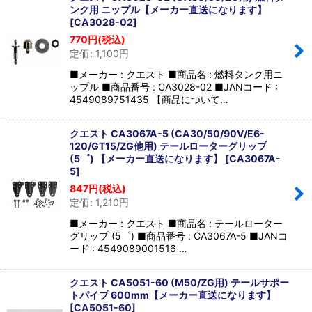
ンク用 ニップル【メーカー直送になります】
[
CA3028-02
]
770
円
(税込)
定価
:
1,100
円
■メーカー : クエスト ■商品名 : 燃料タンク用ニ
ップル ■商品番号 : CA3028-02 ■JANコード :
4549089751435 【商品について…
クエスト CA3067A-5 (CA30/50/90V/E6-
120/GT15/ZG他用) テールローターグリップ
(5゜) 【メーカー直送になります】
[
CA3067A-
5
]
847
円
(税込)
定価
:
1,210
円
■メーカー : クエスト ■商品名 : テールローター
グリップ (5゜) ■商品番号 : CA3067A-5 ■JANコ
ード : 4549089001516 …
クエスト CA5051-60 (M50/ZG用) テールサポー
トパイプ 600mm【メーカー直送になります】
[
CA5051-60
]