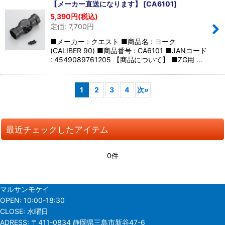
【メーカー直送になります】
[
CA6101
]
5,390
円
(税込)
定価
:
7,700
円
■メーカー : クエスト ■商品名 : ヨーク
(CALIBER 90) ■商品番号 : CA6101 ■JANコード
: 4549089761205 【商品について】 ■ZG用 …
1
2
3
4
次
»
最近チェックしたアイテム
0件
マルサンモケイ
OPEN:
10:00-18:30
CLOSE:
水曜日
ADRESS:
〒411-0834 静岡県三島市新谷47-6