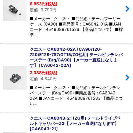
6,853
円
(税込)
定価
:
9,790
円
■メーカー : クエスト ■商品名 : テールプーリー
ケース (CA90) ■商品番号 : CA6042-01A ■JAN
コード : 4549089761526 【商品について】 ■標
準…
クエスト CA6042-02A (CA90/120-
720/E12S-787/GT15/ZG他用) テールピッチレバ
ーステー (Brg/CA90)【メーカー直送になりま
す】
[
CA6042-02A
]
3,388
円
(税込)
定価
:
4,840
円
■メーカー : クエスト ■商品名 : テールピッチレ
バーステー (Brg/CA90) ■商品番号 : CA6042-
02A ■JANコード : 4549089761533 【商品につ
い…
クエスト CA6043-21 (ZG用) テールドライブベ
ルトキャリバーZG【メーカー直送になります】
[
CA6043-21
]