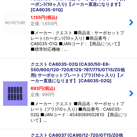
ーボン)(10ヶ入り)【メーカー直送になります】
[
CA6035-01Q
]
1,155
円
(税込)
定価
:
1,650
円
■メーカー : クエスト ■商品名 : サーボセットプ
レート(カーボン)(10ヶ入り) ■商品番号 :
CA6035-01Q ■JANコード : 【商品について】
■標準対応機種 : …
クエスト CA6035-02Q (CA30/50-E6-
550/600/120-720/E12S-787/775/GT15/ZG他
用) サーボセットプレート (プラ)(10ヶ入り)【メ
ーカー直送になります】
[
CA6035-02Q
]
693
円
(税込)
定価
:
990
円
■メーカー : クエスト ■商品名 : サーボセットプ
レート (プラ)(10ヶ入り) ■商品番号 : CA6035-
02Q ■JANコード : 4549089002810 【商品につ
いて】…
クエスト CA6037 (CA90/12-720/GT15/ZG他