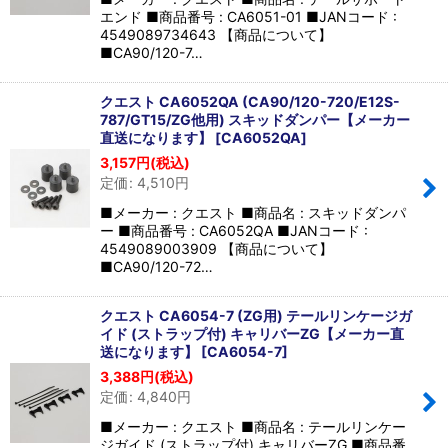
エンド ■商品番号 : CA6051-01 ■JANコード :
4549089734643 【商品について】
■CA90/120-7…
クエスト CA6052QA (CA90/120-720/E12S-
787/GT15/ZG他用) スキッドダンパー【メーカー
直送になります】
[
CA6052QA
]
3,157
円
(税込)
定価
:
4,510
円
■メーカー : クエスト ■商品名 : スキッドダンパ
ー ■商品番号 : CA6052QA ■JANコード :
4549089003909 【商品について】
■CA90/120-72…
クエスト CA6054-7 (ZG用) テールリンケージガ
イド (ストラップ付) キャリバーZG【メーカー直
送になります】
[
CA6054-7
]
3,388
円
(税込)
定価
:
4,840
円
■メーカー : クエスト ■商品名 : テールリンケー
ジガイド (ストラップ付) キャリバーZG ■商品番