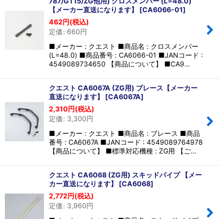
787/GT15/ZG他用) クロスメンバー (L=48.0)
【メーカー直送になります】
[
CA6066-01
]
462
円
(税込)
定価
:
660
円
■メーカー : クエスト ■商品名 : クロスメンバー
(L=48.0) ■商品番号 : CA6066-01 ■JANコード :
4549089734650 【商品について】 ■CA9…
クエスト CA6067A (ZG用) ブレース【メーカー
直送になります】
[
CA6067A
]
2,310
円
(税込)
定価
:
3,300
円
■メーカー : クエスト ■商品名 : ブレース ■商品
番号 : CA6067A ■JANコード : 4549089764978
【商品について】 ■標準対応機種 : ZG用 【ご…
クエスト CA6068 (ZG用) スキッドパイプ 【メー
カー直送になります】
[
CA6068
]
2,772
円
(税込)
定価
:
3,960
円