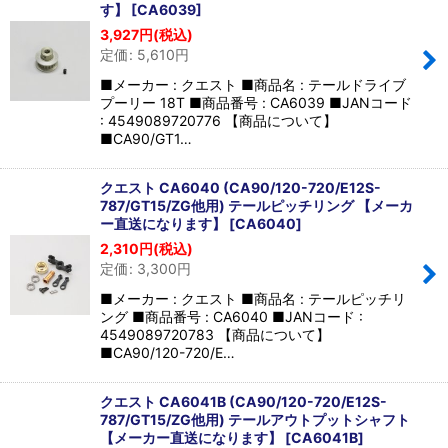
す】
[
CA6039
]
3,927
円
(税込)
定価
:
5,610
円
■メーカー : クエスト ■商品名 : テールドライブ
プーリー 18T ■商品番号 : CA6039 ■JANコード
: 4549089720776 【商品について】
■CA90/GT1…
クエスト CA6040 (CA90/120-720/E12S-
787/GT15/ZG他用) テールピッチリング 【メーカ
ー直送になります】
[
CA6040
]
2,310
円
(税込)
定価
:
3,300
円
■メーカー : クエスト ■商品名 : テールピッチリ
ング ■商品番号 : CA6040 ■JANコード :
4549089720783 【商品について】
■CA90/120-720/E…
クエスト CA6041B (CA90/120-720/E12S-
787/GT15/ZG他用) テールアウトプットシャフト
【メーカー直送になります】
[
CA6041B
]