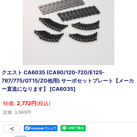
クエスト CA6035 (CA90/120-720/E12S-
787/775/GT15/ZG他用) サーボセットプレート【メーカ
ー直送になります】
[
CA6035
]
特価
:
2,772
円
(税込)
定価
:
3,960
円
Facebookでシェア