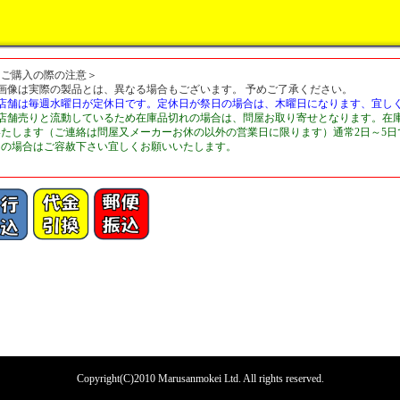
＜ご購入の際の注意＞
■画像は実際の製品とは、異なる場合もございます。 予めご了承ください。
■店舗は毎週水曜日が定休日です。定休日が祭日の場合は、木曜日になります、宜し
■店舗売りと流動しているため在庫品切れの場合は、問屋お取り寄せとなります。在
いたします（ご連絡は問屋又メーカーお休の以外の営業日に限ります）通常2日～5
切の場合はご容赦下さい宜しくお願いいたします。
Copyright(C)2010 Marusanmokei Ltd. All rights reserved.