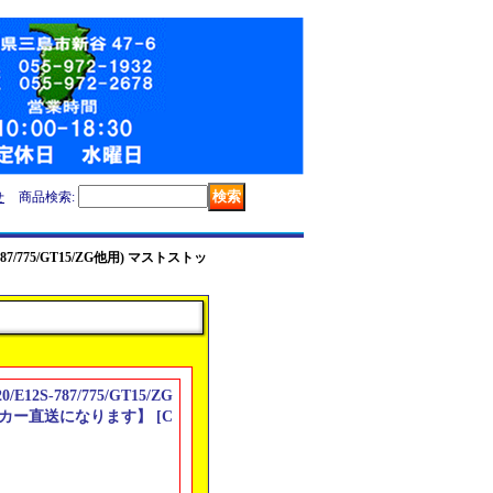
せ
商品検索
:
S-787/775/GT15/ZG他用) マストストッ
/E12S-787/775/GT15/ZG
ーカー直送になります】
[
C