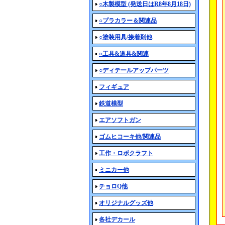
○木製模型 (発送日はR8年8月18日)
○プラカラー＆関連品
○塗装用具/接着剤他
○工具&道具&関連
○ディテールアップパーツ
フィギュア
鉄道模型
エアソフトガン
ゴムヒコーキ他/関連品
工作・ロボクラフト
ミニカー他
チョロQ他
オリジナルグッズ他
各社デカール