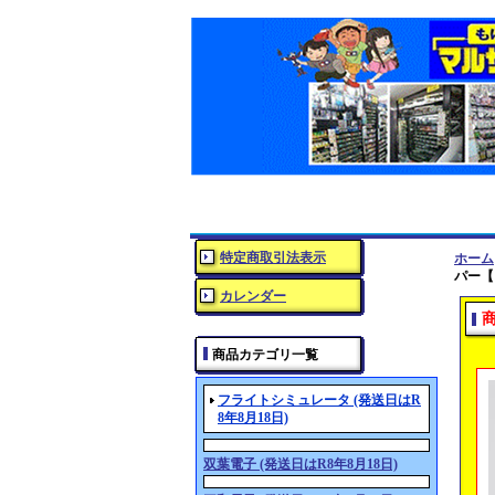
特定商取引法表示
ホーム
パー【
カレンダー
商品カテゴリ一覧
フライトシミュレータ (発送日はR
8年8月18日)
双葉電子 (発送日はR8年8月18日)