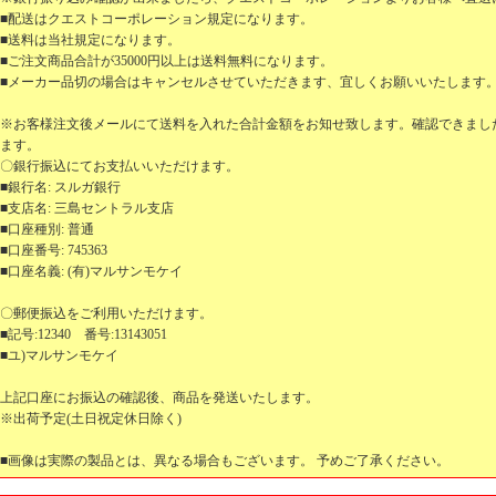
■配送はクエストコーポレーション規定になります。
■送料は当社規定になります。
■ご注文商品合計が35000円以上は送料無料になります。
■メーカー品切の場合はキャンセルさせていただきます、宜しくお願いいたします
※お客様注文後メールにて送料を入れた合計金額をお知せ致します。確認できまし
ます。
〇銀行振込にてお支払いいただけます。
■銀行名: スルガ銀行
■支店名: 三島セントラル支店
■口座種別: 普通
■口座番号: 745363
■口座名義: (有)マルサンモケイ
〇郵便振込をご利用いただけます。
■記号:12340 番号:13143051
■ユ)マルサンモケイ
上記口座にお振込の確認後、商品を発送いたします。
※出荷予定(土日祝定休日除く)
■画像は実際の製品とは、異なる場合もございます。 予めご了承ください。