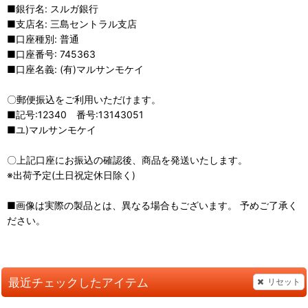
■銀行名: スルガ銀行
■支店名: 三島セントラル支店
■口座種別: 普通
■口座番号: 745363
■口座名義: (有)マルサンモケイ
〇郵便振込をご利用いただけます。
■記号:12340 番号:13143051
■ユ)マルサンモケイ
〇上記口座にお振込の確認後、商品を発送いたします。
※出荷予定(土日祝定休日除く)
■画像は実際の製品とは、異なる場合もございます。 予めご了承く
ださい。
最近チェックしたアイテム
リセット