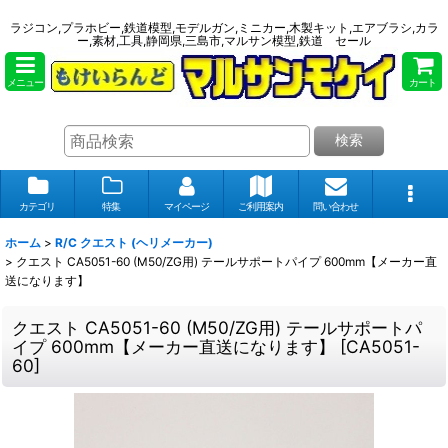
ラジコン,プラホビー,鉄道模型,モデルガン,ミニカー,木製キット,エアブラシ,カラ
ー,素材,工具,静岡県,三島市,マルサン模型,鉄道 セール
メニュー
カート
検索
カテゴリ
特集
マイページ
ご利用案内
問い合わせ
ホーム
>
R/C クエスト (ヘリメーカー)
>
クエスト CA5051-60 (M50/ZG用) テールサポートパイプ 600mm【メーカー直
送になります】
クエスト CA5051-60 (M50/ZG用) テールサポートパ
イプ 600mm【メーカー直送になります】
[
CA5051-
60
]