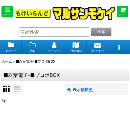
メニュー
カート
検索
カテゴリ
特集
マイページ
ご利用案内
問い合わせ
ホーム
>
■双葉電子-■プロポBOX
■双葉電子-■プロポBOX
表示順変更
閉じる
6
件
表示数
:
在庫あり