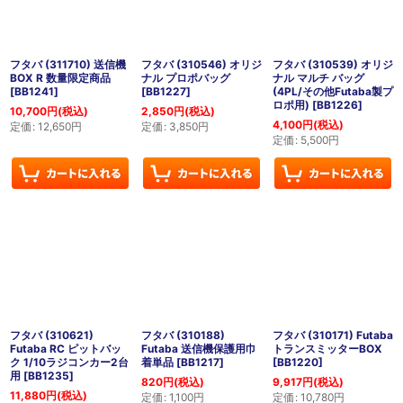
並び順
:
絞り込む
フタバ (311710) 送信機
フタバ (310546) オリジ
フタバ (310539) オリジ
BOX R 数量限定商品
ナル プロポバッグ
ナル マルチ バッグ
[
BB1241
]
[
BB1227
]
(4PL/その他Futaba製プ
ロポ用)
[
BB1226
]
10,700
円
(税込)
2,850
円
(税込)
4,100
円
(税込)
定価
:
12,650
円
定価
:
3,850
円
定価
:
5,500
円
フタバ (310621)
フタバ (310188)
フタバ (310171) Futaba
Futaba RC ピットバッ
Futaba 送信機保護用巾
トランスミッターBOX
ク 1/10ラジコンカー2台
着単品
[
BB1217
]
[
BB1220
]
用
[
BB1235
]
820
円
(税込)
9,917
円
(税込)
11,880
円
(税込)
定価
:
1,100
円
定価
:
10,780
円