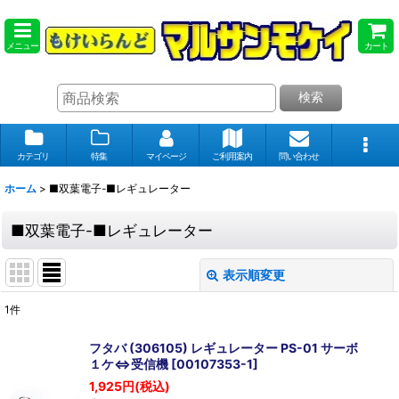
メニュー
カート
検索
カテゴリ
特集
マイページ
ご利用案内
問い合わせ
ホーム
>
■双葉電子-■レギュレーター
■双葉電子-■レギュレーター
表示順変更
閉じる
1
件
表示数
:
フタバ (306105) レギュレーター PS-01 サーボ
１ケ⇔受信機
[
00107353-1
]
在庫あり
1,925
円
(税込)