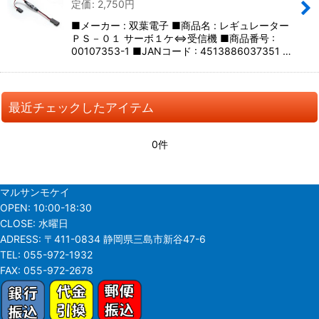
定価
:
2,750
円
並び順
:
■メーカー : 双葉電子 ■商品名 : レギュレーター
ＰＳ－０１ サーボ１ケ⇔受信機 ■商品番号 :
絞り込む
00107353-1 ■JANコード : 4513886037351 …
最近チェックしたアイテム
0件
マルサンモケイ
OPEN:
10:00-18:30
CLOSE:
水曜日
ADRESS:
〒411-0834 静岡県三島市新谷47-6
TEL:
055-972-1932
FAX:
055-972-2678