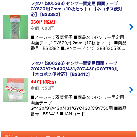
フタバ (305368) センサー固定用 両面テープ
GY520用 2mm（10枚セット）【ネコポス便対
応】
[
BS3382
]
660
円
(税込)
定価
:
880
円
■メーカー : 双葉電子 ■商品名 : センサー固定用
両面テープ GY520用 2mm（10枚セット） ■商品
番号 : BS3382 ■JANコード : 451388630536…
フタバ (306396) センサー固定用両面テープ
GY430/GYA430/431/GYC430/CGY750用
【ネコポス便対応】
[
BS3412
]
440
円
(税込)
定価
:
550
円
■メーカー : 双葉電子 ■商品名 : センサー固定用
両面テープ
GY430/GYA430/431/GYC430/CGY750用 ■商品
番号 : BS3412 ■JANコード…