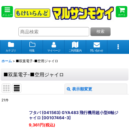
メニュー
カート
検索
カテゴリ
特集
マイページ
ご利用案内
問い合わせ
ホーム
>
■双葉電子-■空用ジャイロ
■双葉電子-■空用ジャイロ
表示順変更
閉じる
21
件
表示数
:
フタバ (041563) GYA483 飛行機用超小型6軸ジ
ャイロ
[
00107464-3
]
在庫あり
9,361
円
(税込)