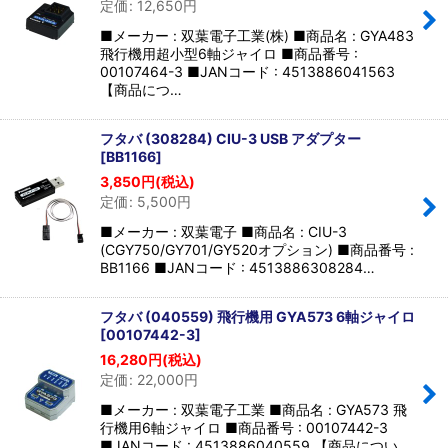
定価
:
12,650
円
並び順
:
■メーカー : 双葉電子工業(株) ■商品名 : GYA483
飛行機用超小型6軸ジャイロ ■商品番号 :
絞り込む
00107464-3 ■JANコード : 4513886041563
【商品につ…
フタバ (308284) CIU-3 USB アダプター
[
BB1166
]
3,850
円
(税込)
定価
:
5,500
円
■メーカー : 双葉電子 ■商品名 : CIU-3
(CGY750/GY701/GY520オプション) ■商品番号 :
BB1166 ■JANコード : 4513886308284…
フタバ (040559) 飛行機用 GYA573 6軸ジャイロ
[
00107442-3
]
16,280
円
(税込)
定価
:
22,000
円
■メーカー : 双葉電子工業 ■商品名 : GYA573 飛
行機用6軸ジャイロ ■商品番号 : 00107442-3
■JANコード : 4513886040559 【商品につい