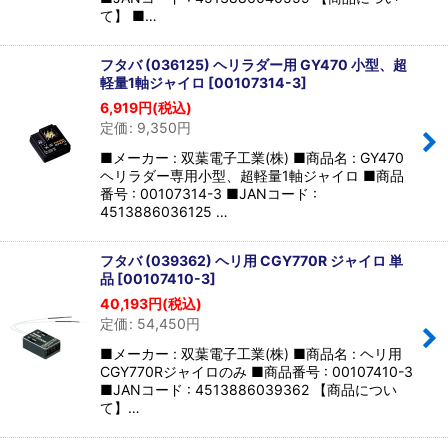
て】 ■…
フタバ (036125) ヘリラダー用 GY470 小型、超
軽量1軸ジャイロ
[
00107314-3
]
6,919
円
(税込)
定価
:
9,350
円
■メーカー : 双葉電子工業(株) ■商品名 : GY470
ヘリラダー専用小型、超軽量1軸ジャイロ ■商品
番号 : 00107314-3 ■JANコード :
4513886036125 …
フタバ (039362) ヘリ用 CGY770R ジャイロ 単
品
[
00107410-3
]
40,193
円
(税込)
定価
:
54,450
円
■メーカー : 双葉電子工業(株) ■商品名 : ヘリ用
CGY770Rジャイロのみ ■商品番号 : 00107410-3
■JANコード : 4513886039362 【商品につい
て】…