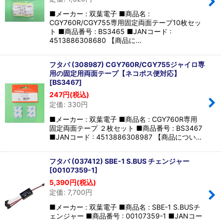
■メーカー : 双葉電子 ■商品名 :
CGY760R/CGY755専用固定両面テープ10枚セッ
ト ■商品番号 : BS3465 ■JANコード :
4513886308680 【商品に…
フタバ (308987) CGY760R/CGY755ジャイロ専
用の固定用両面テープ【ネコポス便対応】
[
BS3467
]
247
円
(税込)
定価
:
330
円
■メーカー : 双葉電子 ■商品名 : CGY760R専用
固定両面テープ ２枚セット ■商品番号 : BS3467
■JANコード : 4513886308987 【商品につい…
フタバ (037412) SBE-1 S.BUS チェンジャー
[
00107359-1
]
5,390
円
(税込)
定価
:
7,700
円
■メーカー : 双葉電子 ■商品名 : SBE-1 S.BUSチ
ェンジャー ■商品番号 : 00107359-1 ■JANコー