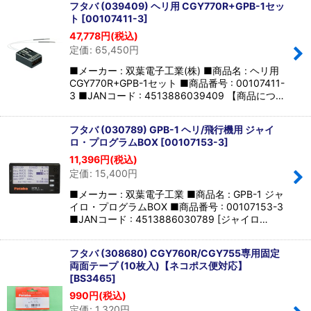
フタバ (039409) ヘリ用 CGY770R+GPB-1セッ
ト
[
00107411-3
]
47,778
円
(税込)
定価
:
65,450
円
■メーカー : 双葉電子工業(株) ■商品名 : ヘリ用
CGY770R+GPB-1セット ■商品番号 : 00107411-
3 ■JANコード : 4513886039409 【商品につ…
フタバ (030789) GPB-1 ヘリ/飛行機用 ジャイ
ロ・プログラムBOX
[
00107153-3
]
11,396
円
(税込)
定価
:
15,400
円
■メーカー : 双葉電子工業 ■商品名 : GPB-1 ジャ
イロ・プログラムBOX ■商品番号 : 00107153-3
■JANコード : 4513886030789 [ジャイロ…
フタバ (308680) CGY760R/CGY755専用固定
両面テープ (10枚入)【ネコポス便対応】
[
BS3465
]
990
円
(税込)
定価
:
1,320
円