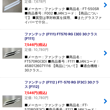
定価
:
7,678
円
並び順
:
■メーカー : ファンテック ■商品名 : FT-550SR
■商品番号 : F002 ■JANコード : 【商品につい
絞り込む
て】 ■翼型は準対称翼を採用、 ■またグラスファ
イバーで十分…
ファンテック (F111) FT570 RG (3D) 30クラス
[
F111
]
7,546
円
(税込)
定価
:
10,780
円
■メーカー : ファンテック ■商品名 :
FT570RG(3D) ■商品番号 : F111 ■JANコード :
4580126071116 【商品について】 ■適合機種 :
30クラス…
ファンテック (F112 ) FT-570 RG (F3C) 30クラ
ス
[
F112
]
7,546
円
(税込)
定価
:
10,780
円
■メーカー : ファンテック ■商品名 : FT-
570RG(F3C) ■商品番号 : F112 ■JANコード :