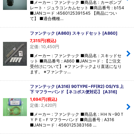
■メーカー : ファンテック ■商品名 : カーボンプ
レート・ジュラコンカムセット ■商品番号 : b154
■JANコード :4560125391545 【商品につい
て】 ■適合機種…
ファンテック (A860) スキッドセット
[
A860
]
7,315
円
(税込)
定価
:
10,450
円
■メーカー : ファンテック ■商品名 : スキッドセ
ット ■商品番号 : A860 ■JANコード : 【ご注文
受付けについて】 ※ファンテックより直送になり
ます。 ※ファンテッ…
ファンテック (A316) 90TYPE−FF(R2) OS/YS 上
下 マフラーバンド【ネコポス便対応】
[
A316
]
1,694
円
(税込)
定価
:
2,420
円
■メーカー : ファンテック ■商品名 : HＨＮ−90Ｔ
ＹＰＥ−Ｆマフラーバンド ■商品番号 : A316
■JANコード : 4560125383168 …