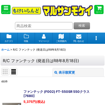
メニュー
カート
検索
カテゴリ
特集
マイページ
ご利用案内
問い合わせ
ホーム
>
R/C ファンテック (発送日はR8年8月18日)
R/C ファンテック (発送日はR8年8月18日)
表示順変更
閉じる
46
件
表示数
:
ファンテック (F002) FT-550SR 550クラス
[
7680
]
在庫あり
5,375
円
(税込)