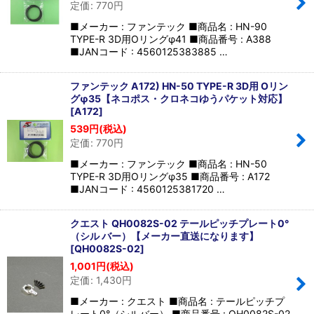
定価
:
770
円
■メーカー : ファンテック ■商品名 : HN-90
TYPE-R 3D用Oリングφ41 ■商品番号 : A388
■JANコード : 4560125383885 …
ファンテック A172) HN-50 TYPE-R 3D用 Oリン
グφ35【ネコポス・クロネコゆうパケット対応】
[
A172
]
539
円
(税込)
定価
:
770
円
■メーカー : ファンテック ■商品名 : HN-50
TYPE-R 3D用Oリングφ35 ■商品番号 : A172
■JANコード : 4560125381720 …
クエスト QH0082S-02 テールピッチプレート0°
（シル バー）【メーカー直送になります】
[
QH0082S-02
]
1,001
円
(税込)
定価
:
1,430
円
■メーカー : クエスト ■商品名 : テールピッチプ
レート0°（シルバー） ■商品番号 : QH0082S-02