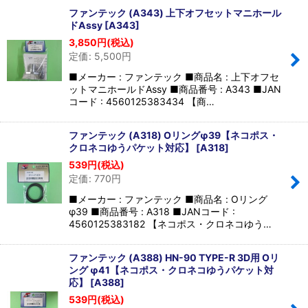
ファンテック (A343) 上下オフセットマニホール
ドAssy
[
A343
]
3,850
円
(税込)
定価
:
5,500
円
■メーカー : ファンテック ■商品名 : 上下オフセ
ットマニホールドAssy ■商品番号 : A343 ■JAN
コード : 4560125383434 【商…
ファンテック (A318) Oリングφ39【ネコポス・
クロネコゆうパケット対応】
[
A318
]
539
円
(税込)
定価
:
770
円
■メーカー : ファンテック ■商品名 : Oリング
φ39 ■商品番号 : A318 ■JANコード :
4560125383182 【ネコポス・クロネコゆう…
ファンテック (A388) HN-90 TYPE-R 3D用 Oリ
ング φ41【ネコポス・クロネコゆうパケット対
応】
[
A388
]
539
円
(税込)