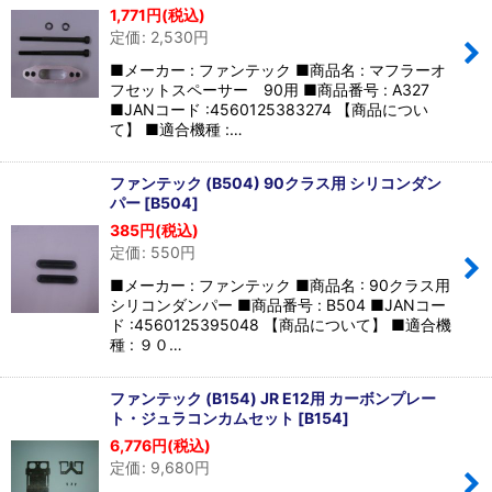
1,771
円
(税込)
定価
:
2,530
円
■メーカー : ファンテック ■商品名 : マフラーオ
フセットスペーサー 90用 ■商品番号 : A327
■JANコード :4560125383274 【商品につい
て】 ■適合機種 :…
ファンテック (B504) 90クラス用 シリコンダン
パー
[
B504
]
385
円
(税込)
定価
:
550
円
■メーカー : ファンテック ■商品名 : 90クラス用
シリコンダンパー ■商品番号 : B504 ■JANコー
ド :4560125395048 【商品について】 ■適合機
種 : ９０…
ファンテック (B154) JR E12用 カーボンプレー
ト・ジュラコンカムセット
[
B154
]
6,776
円
(税込)
定価
:
9,680
円