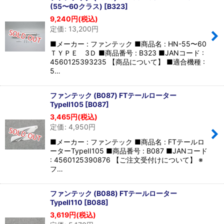
(55〜60クラス)
[
B323
]
9,240
円
(税込)
定価
:
13,200
円
■メーカー : ファンテック ■商品名 : HN-55〜60
ＴＹＰＥ 3Ｄ ■商品番号 : B323 ■JANコード :
4560125393235 【商品について】 ■適合機種 :
5…
ファンテック (B087) FTテールローター
TypeII105
[
B087
]
3,465
円
(税込)
定価
:
4,950
円
■メーカー : ファンテック ■商品名 : FTテールロ
ーターTypeII105 ■商品番号 : B087 ■JANコード
: 4560125390876 【ご注文受付けについて】 ※
フ…
ファンテック (B088) FTテールローター
TypeII110
[
B088
]
3,619
円
(税込)