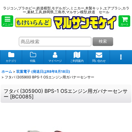
ラジコン,プラホビー,鉄道模型,モデルガン,ミニカー,木製キット,エアブラシ,カラ
ー,素材,工具,静岡県,三島市,マルサン模型,鉄道 セール
メニュー
カート
検索
カテゴリ
特集
マイページ
ご利用案内
問い合わせ
ホーム
>
双葉電子 (発送日はR8年8月18日)
>
フタバ (305900) BPS-1 OSエンジン用ガバナーセンサー
フタバ (305900) BPS-1 OSエンジン用ガバナーセンサ
ー
[
BC0085
]