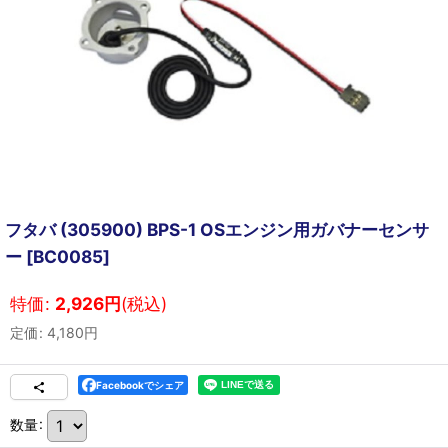
フタバ (305900) BPS-1 OSエンジン用ガバナーセンサ
ー
[
BC0085
]
特価
:
2,926
円
(税込)
定価
:
4,180
円
Facebookでシェア
数量
: