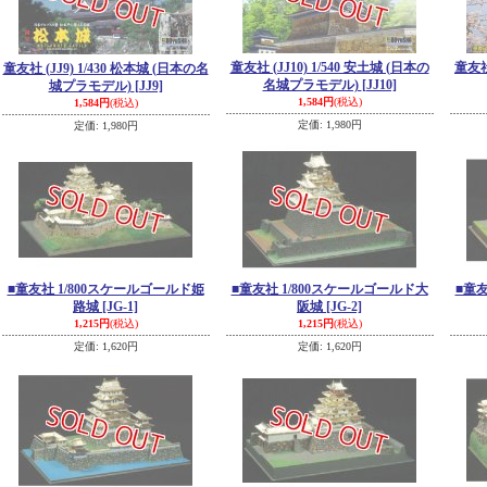
童友社 (JJ10) 1/540 安土城 (日本の
童友社 
童友社 (JJ9) 1/430 松本城 (日本の名
名城プラモデル)
[JJ10]
城プラモデル)
[JJ9]
1,584円
(税込)
1,584円
(税込)
定価
:
1,980円
定価
:
1,980円
■童友社 1/800スケールゴールド姫
■童友社 1/800スケールゴールド大
■童友
路城
[JG-1]
阪城
[JG-2]
1,215円
(税込)
1,215円
(税込)
定価
:
1,620円
定価
:
1,620円