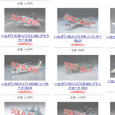
定価
:
1,100円
ハセガワ (E38) 1/72 EA-18G グラウ
ハセガワ (B12) 1/72 F9F-2 パンサー
ハセガワ
ラー
[E38]
[B12]
2,009円
(税込)
822円
(税込)
定価
:
2,420円
定価
:
990円
ハセガ
ハセガワ (D13) 1/72 SH-60J シーホ
ハセガワ (D3) 1/72 UH-60A ブラッ
ーク
[D13]
クホーク
[D3]
1,056円
(税込)
1,056円
(税込)
定価
:
1,320円
定価
:
1,320円