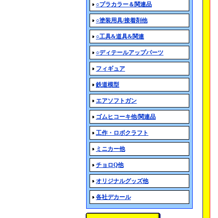
○プラカラー＆関連品
○塗装用具/接着剤他
○工具&道具&関連
○ディテールアップパーツ
フィギュア
鉄道模型
エアソフトガン
ゴムヒコーキ他/関連品
工作・ロボクラフト
ミニカー他
チョロQ他
オリジナルグッズ他
各社デカール