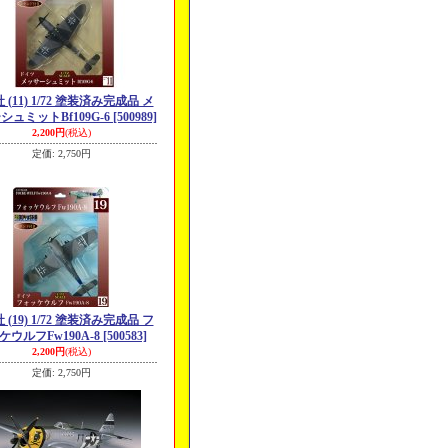
 (11) 1/72 塗装済み完成品 メ
シュミットBf109G-6
[500989]
2,200円
(税込)
定価
:
2,750円
 (19) 1/72 塗装済み完成品 フ
ケウルフFw190A-8
[500583]
2,200円
(税込)
定価
:
2,750円