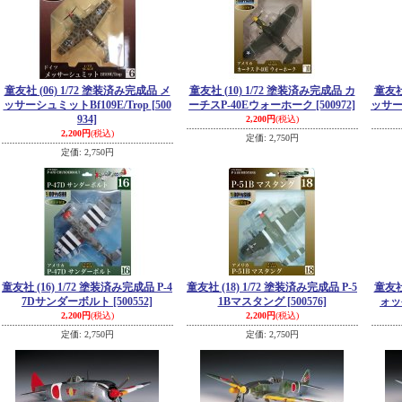
童友社 (06) 1/72 塗装済み完成品 メ
童友社 (10) 1/72 塗装済み完成品 カ
童友社
ッサーシュミットBf109E/Trop
[500
ーチスP-40Eウォーホーク
[500972]
ッサー
934]
2,200円
(税込)
2,200円
(税込)
定価
:
2,750円
定価
:
2,750円
童友社 (16) 1/72 塗装済み完成品 P-4
童友社 (18) 1/72 塗装済み完成品 P-5
童友社
7Dサンダーボルト
[500552]
1Bマスタング
[500576]
ォッ
2,200円
(税込)
2,200円
(税込)
定価
:
2,750円
定価
:
2,750円