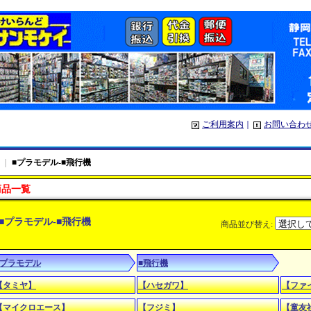
ご利用案内
｜
お問い合わ
｜
■プラモデル-■飛行機
商品一覧
■プラモデル-■飛行機
商品並び替え
:
■プラモデル
■飛行機
【タミヤ】
【ハセガワ】
【ファ
【マイクロエース】
【フジミ】
【童友