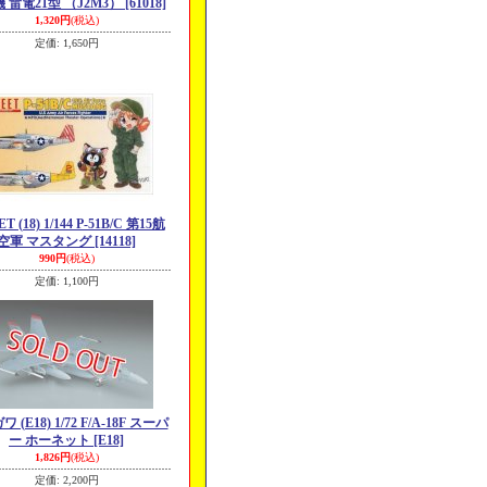
 雷電21型 （J2M3）
[61018]
1,320円
(税込)
定価
:
1,650円
T (18) 1/144 P-51B/C 第15航
空軍 マスタング
[14118]
990円
(税込)
定価
:
1,100円
 (E18) 1/72 F/A-18F スーパ
ー ホーネット
[E18]
1,826円
(税込)
定価
:
2,200円