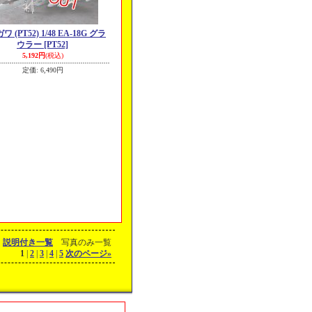
 (PT52) 1/48 EA-18G グラ
ウラー
[PT52]
5,192円
(税込)
定価
:
6,490円
説明付き一覧
写真のみ一覧
1
|
2
|
3
|
4
|
5
次のページ
»