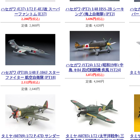
ハセガワ (E37) 1/72 F-4EJ改 スーパ
ハセガワ (PT2) 1/48 HSS-2B シーキ
ハセガワ
ーファントム
[E37]
ング (海上自衛隊)
[PT2]
バー 
2,288円
(税込)
3,696円
(税込)
定価
:
2,860円
定価
:
4,620円
ハセガワ (ST24) 1/32 (昭和19年) 中
島 キ84 四式戦闘機 疾風
[ST24]
ハセガワ (PT18) 1/48 F-104J スター
タミヤ 
3,872円
(税込)
ファイター 航空自衛隊
[PT18]
定価
:
4,840円
2,112円
(税込)
定価
:
2,640円
タミヤ (60769) 1/72 P-47D サンダー
タミヤ (60785) 1/72 (太平洋戦争) 三
タミヤ