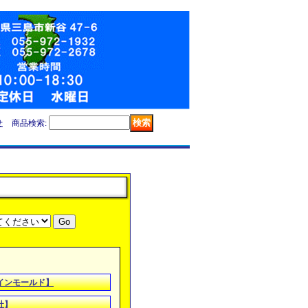
せ
商品検索
:
インモールド】
社】