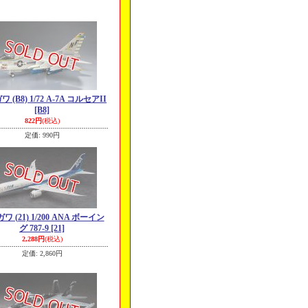
 (B8) 1/72 A-7A コルセアII
[B8]
822円
(税込)
定価
:
990円
ワ (21) 1/200 ANA ボーイン
グ 787-9
[21]
2,288円
(税込)
定価
:
2,860円