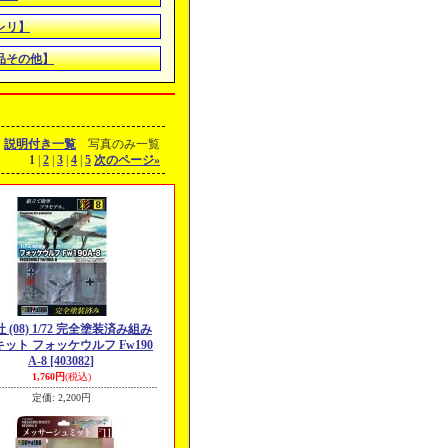
レリ】
品その他】
説明付き一覧
写真のみ一覧
1
|
2
|
3
|
4
|
5
次のページ
»
 (08) 1/72 完全塗装済み組み
ット フォッケウルフ Fw190
A-8
[403082]
1,760円
(税込)
定価
:
2,200円