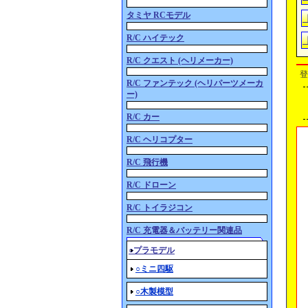
タミヤ RCモデル
R/C ハイテック
R/C クエスト (ヘリメーカー)
登
R/C ファンテック (ヘリパーツメーカ
ー)
R/C カー
R/C ヘリコプター
R/C 飛行機
R/C ドローン
R/C トイラジコン
R/C 充電器＆バッテリー関連品
○プラモデル
○ミニ四駆
○木製模型