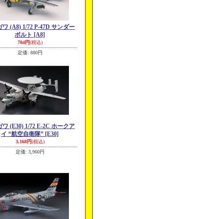
 (A8) 1/72 P-47D サンダー
ボルト
[A8]
704円
(税込)
定価
:
880円
 (E30) 1/72 E-2C ホークア
イ “航空自衛隊”
[E30]
3,168円
(税込)
定価
:
3,960円