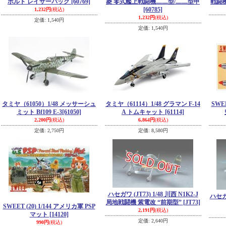
ボルト レイザーバック
[60769]
菱 零式艦上戦闘機二二型/二二型甲
戦闘機
[60785]
1,232円
(税込)
1,232円
(税込)
定価
:
1,540円
定価
:
1,540円
タミヤ（61050）1/48 メッサーシュ
タミヤ（61114）1/48 グラマン F-14
SWEE
ミット Bf109 E-3
[61050]
A トムキャット
[61114]
2,200円
(税込)
6,864円
(税込)
定価
:
2,750円
定価
:
8,580円
ハセガワ (JT73) 1/48 川西 N1K2-J
ハセガワ
局地戦闘機 紫電改 “前期型”
[JT73]
SWEET (20) 1/144 アメリカ軍 PSP
2,191円
(税込)
マット
[14120]
定価
:
2,640円
990円
(税込)