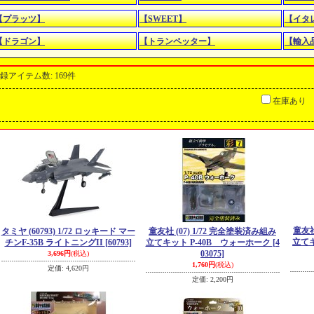
【プラッツ】
【SWEET】
【イタ
【ドラゴン】
【トランペッター】
【輸入
録アイテム数
:
169件
在庫あり
童友社
タミヤ (60793) 1/72 ロッキード マー
童友社 (07) 1/72 完全塗装済み組み
立てキ
チンF-35B ライトニングII
[60793]
立てキット P-40B ウォーホーク
[4
03075]
3,696円
(税込)
1,760円
(税込)
定価
:
4,620円
定価
:
2,200円