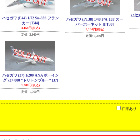
ハセガワ
ハセガワ (E44) 1/72 Su-35S フラン
ハセガワ (PT38) 1/48 F/A-18F スー
カー
[E44]
パーホーネット
[PT38]
3,168円
(税込)
5,104円
(税込)
定価
:
3,960円
定価
:
6,380円
ハセガワ (37) 1/200 ANA ボーイン
グ 737-800 “トリトンブルー”
[37]
1,408円
(税込)
定価
:
1,760円
在庫あり