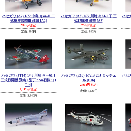
ハセガワ (A2) 1/72 中島 キ44-II 二
ハセガワ (A3) 1/72 川崎 キ61-I 丁 三
ハセガワ
式単座戦闘機 鍾馗
[A2]
式戦闘機 飛燕
[A3]
704円
(税込)
704円
(税込)
定価
:
880円
定価
:
880円
ハセガワ (JT14) 1/48 川崎 キー61-I
ハセガワ (E16) 1/72 B-25J ミッチェ
ハセガワ
三式戦闘機 飛燕 1型丁 “244戦隊”
[J
ル
[E16]
T14]
2,904円
(税込)
2,112円
(税込)
定価
:
3,630円
定価
:
2,640円