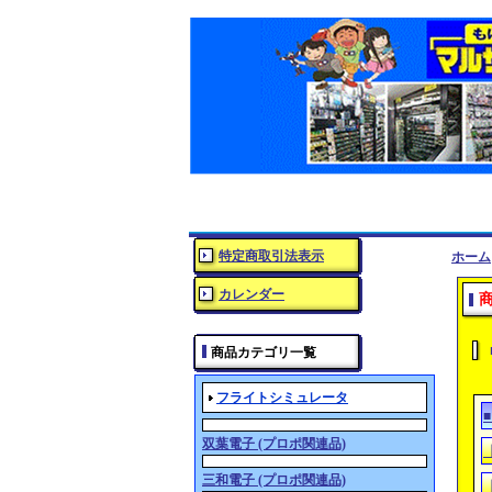
特定商取引法表示
ホーム
カレンダー
商品カテゴリ一覧
フライトシミュレータ
双葉電子 (プロポ関連品)
三和電子 (プロポ関連品)