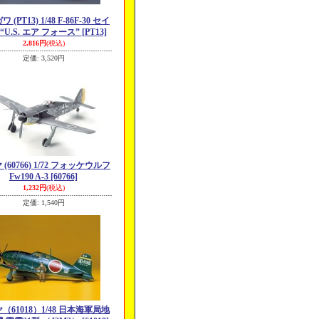
 (PT13) 1/48 F-86F-30 セイ
“U.S. エア フォース”
[PT13]
2,816円
(税込)
定価
:
3,520円
(60766) 1/72 フォッケウルフ
Fw190 A-3
[60766]
1,232円
(税込)
定価
:
1,540円
（61018）1/48 日本海軍局地