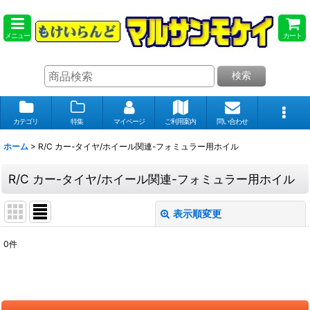
メニュー
カート
検索
カテゴリ
特集
マイページ
ご利用案内
問い合わせ
ホーム
>
R/C カー-タイヤ/ホイール関連-フォミュラー用ホイル
R/C カー-タイヤ/ホイール関連-フォミュラー用ホイル
表示順変更
閉じる
0
件
表示数
:
在庫あり