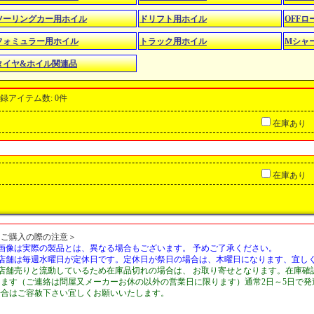
ツーリングカー用ホイル
ドリフト用ホイル
OFF
フォミュラー用ホイル
トラック用ホイル
Mシャ
タイヤ&ホイル関連品
録アイテム数
:
0件
在庫あり
在庫あり
＜ご購入の際の注意＞
■画像は実際の製品とは、異なる場合もございます。 予めご了承ください。
■店舗は毎週水曜日が定休日です。定休日が祭日の場合は、木曜日になります、宜し
■店舗売りと流動しているため在庫品切れの場合は、 お取り寄せとなります。在庫確
します（ご連絡は問屋又メーカーお休の以外の営業日に限ります）通常2日～5日で
場合はご容赦下さい宜しくお願いいたします。