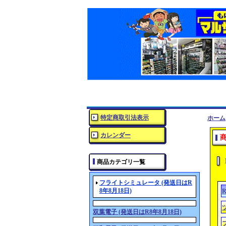
特定商取引法表示
ホーム
カレンダー
商品カテゴリ一覧
フライトシミュレータ (発送日はR
8年8月18日)
R
双葉電子 (発送日はR8年8月18日)