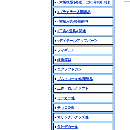
○木製模型 (発送日はR8年8月18日)
○プラカラー＆関連品
○塗装用具/接着剤他
○工具&道具&関連
○ディテールアップパーツ
フィギュア
鉄道模型
エアソフトガン
ゴムヒコーキ他/関連品
工作・ロボクラフト
ミニカー他
チョロQ他
オリジナルグッズ他
各社デカール