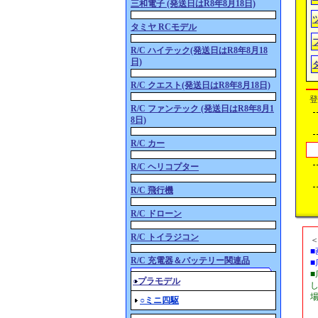
三和電子 (発送日はR8年8月18日)
タミヤ RCモデル
R/C ハイテック(発送日はR8年8月18
日)
R/C クエスト(発送日はR8年8月18日)
登
R/C ファンテック (発送日はR8年8月1
8日)
R/C カー
R/C ヘリコプター
R/C 飛行機
R/C ドローン
R/C トイラジコン
R/C 充電器＆バッテリー関連品
○プラモデル
○ミニ四駆