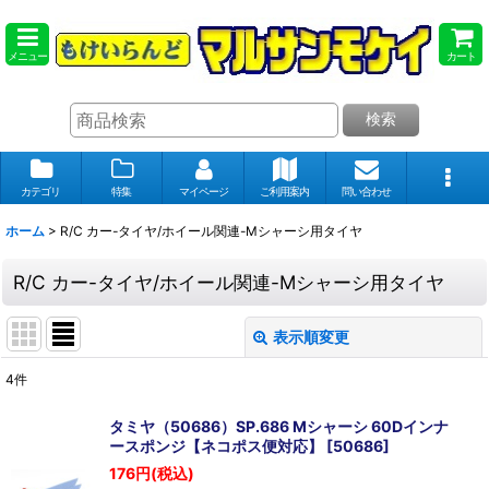
メニュー
カート
検索
カテゴリ
特集
マイページ
ご利用案内
問い合わせ
ホーム
>
R/C カー-タイヤ/ホイール関連-Mシャーシ用タイヤ
R/C カー-タイヤ/ホイール関連-Mシャーシ用タイヤ
表示順変更
閉じる
4
件
表示数
:
タミヤ（50686）SP.686 Mシャーシ 60Dインナ
ースポンジ【ネコポス便対応】
[
50686
]
在庫あり
176
円
(税込)