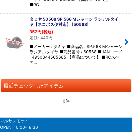
■RC…
タミヤ 50568 SP.568 Mシャーシ ラジアルタイ
ヤ【ネコポス便対応】
[
50568
]
352
円
(税込)
定価
:
440
円
■メーカー : タミヤ ■商品名 : SP.568 Mシャーシ
ラジアルタイヤ ■商品番号 : 50568 ■JANコード
: 4950344505685 【商品について】 ■RCスペ
ア…
最近チェックしたアイテム
0件
マルサンモケイ
OPEN:
10:00-18:30