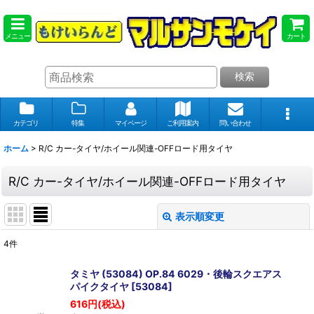
メニュー
カート
検索
カテゴリ
特集
マイページ
ご利用案内
問い合わせ
ホーム
>
R/C カー-タイヤ/ホイール関連-OFFロード用タイヤ
R/C カー-タイヤ/ホイール関連-OFFロード用タイヤ
表示順変更
閉じる
4
件
表示数
:
タミヤ (53084) OP.84 6029・後輪スクエアス
パイクタイヤ
[
53084
]
在庫あり
616
円
(税込)