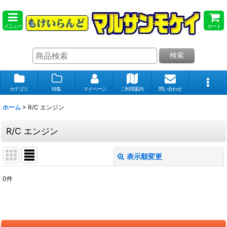
メニュー
カート
検索
カテゴリ
特集
マイページ
ご利用案内
問い合わせ
ホーム
>
R/C エンジン
R/C エンジン
表示順変更
閉じる
0
件
表示数
:
在庫あり