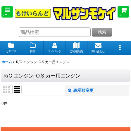
メニュー
カート
検索
カテゴリ
特集
マイページ
ご利用案内
問い合わせ
ホーム
>
R/C エンジン-O.S カー用エンジン
R/C エンジン-O.S カー用エンジン
表示順変更
閉じる
0
件
表示数
:
在庫あり