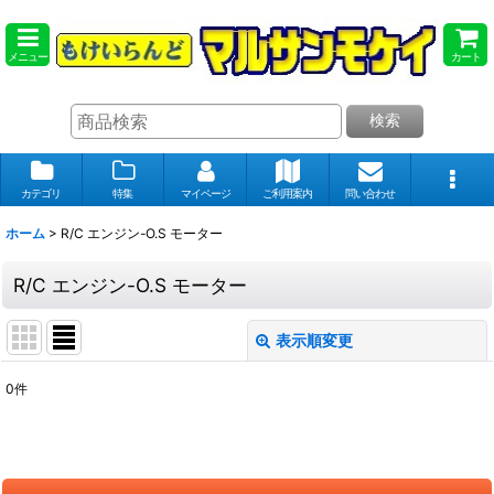
メニュー
カート
検索
カテゴリ
特集
マイページ
ご利用案内
問い合わせ
ホーム
>
R/C エンジン-O.S モーター
R/C エンジン-O.S モーター
表示順変更
閉じる
0
件
表示数
:
在庫あり