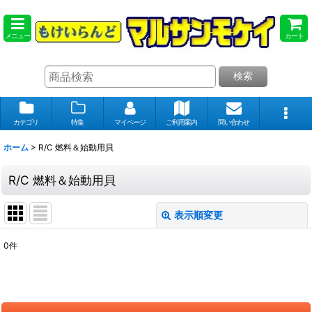
メニュー
カート
検索
カテゴリ
特集
マイページ
ご利用案内
問い合わせ
ホーム
>
R/C 燃料＆始動用貝
R/C 燃料＆始動用貝
表示順変更
閉じる
0
件
表示数
:
在庫あり