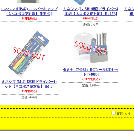
ミネシマ (HP-42) ニッパーキャップ
ミネシマ (L-15B) 精密ドライバー4
ミネシ
【ネコポス便対応】
[HP-42]
本組【ネコポス便対応】
[L-15B]
組
242円
(税込)
616円
(税込)
定価
:
770円
タミヤ（74085）RCツール8本セッ
ト
[74085]
2,112円
(税込)
ミネシマ (M-5) 4本組ドライバーセ
定価
:
2,640円
ット【ネコポス便対応】
[M-5]
352円
(税込)
定価
:
440円
在庫あり