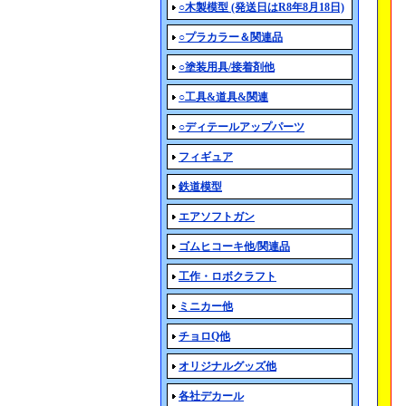
○木製模型 (発送日はR8年8月18日)
○プラカラー＆関連品
○塗装用具/接着剤他
○工具&道具&関連
○ディテールアップパーツ
フィギュア
鉄道模型
エアソフトガン
ゴムヒコーキ他/関連品
工作・ロボクラフト
ミニカー他
チョロQ他
オリジナルグッズ他
各社デカール