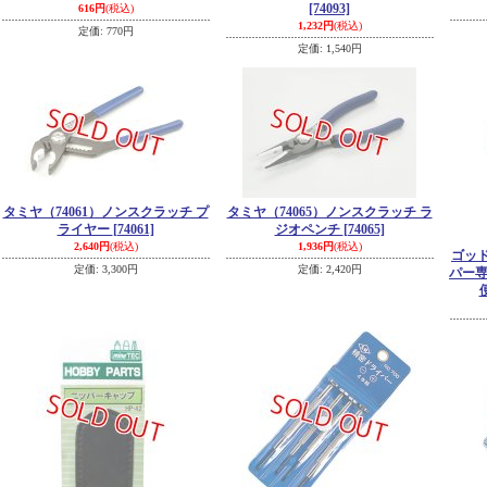
[74093]
616円
(税込)
1,232円
(税込)
定価
:
770円
定価
:
1,540円
タミヤ（74061）ノンスクラッチ プ
タミヤ（74065）ノンスクラッチ ラ
ライヤー
[74061]
ジオペンチ
[74065]
2,640円
(税込)
1,936円
(税込)
ゴッド
定価
:
3,300円
定価
:
2,420円
パー