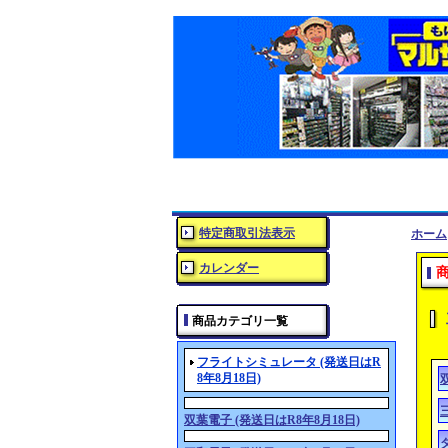
特定商取引法表示
ホーム
カレンダー
商品カテゴリ一覧
フライトシミュレータ (発送日はR
8年8月18日)
双葉電子 (発送日はR8年8月18日)