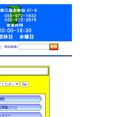
せ
商品検索
:
塗料
＆関連パーツ
バッテリー