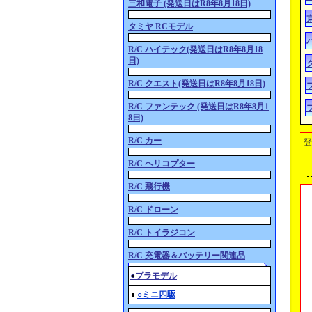
三和電子 (発送日はR8年8月18日)
タミヤ RCモデル
R/C ハイテック(発送日はR8年8月18
日)
R/C クエスト(発送日はR8年8月18日)
R/C ファンテック (発送日はR8年8月1
8日)
R/C カー
登
R/C ヘリコプター
R/C 飛行機
R/C ドローン
R/C トイラジコン
R/C 充電器＆バッテリー関連品
○プラモデル
○ミニ四駆