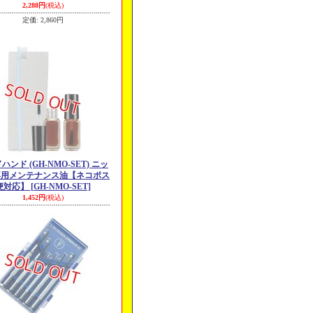
2,288円
(税込)
定価
:
2,860円
ハンド (GH-NMO-SET) ニッ
専用メンテナンス油【ネコポス
便対応】
[GH-NMO-SET]
1,452円
(税込)