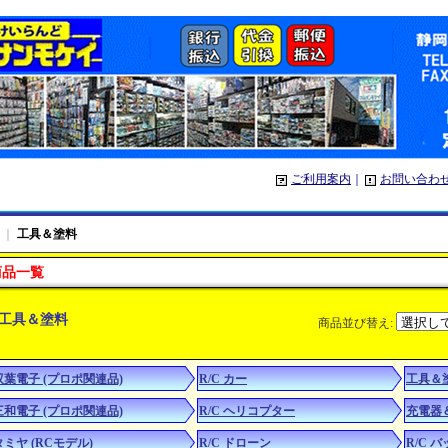
ご利用案内
｜
お問い合わ
｜
工具＆塗料
商品一覧
工具＆塗料
商品並び替え
:
双葉電子 (プロポ関連品)
R/C カー
工具＆
三和電子 (プロポ関連品)
R/C ヘリコプター
充電器
タミヤ (RCモデル)
R/C ドローン
R/C 