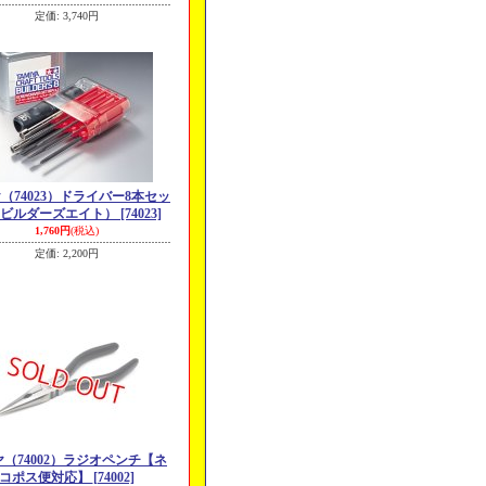
定価
:
3,740円
（74023）ドライバー8本セッ
（ビルダーズエイト）
[74023]
1,760円
(税込)
定価
:
2,200円
（74002）ラジオペンチ【ネ
コポス便対応】
[74002]