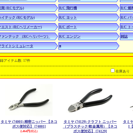
京商 (RCモデル)
R/C 飛行機
R/C 
ハイテック (RCモデル)
R/C ヨット
R/C 
クエスト (RCヘリメーカー)
R/C ボート
R/C 
ファンテック （RCヘリパーツ）
R/C エンジン
雑誌
フライトシミュレータ
■
録アイテム数
:
17件
在庫あり
タミヤ (74001) 精密ニッパー 【ネコ
タミヤ (74129) クラフト ニッパー
タミヤ
ポス便対応】
[74001]
（プラスチック/軟金属用）【ネコ
I
ポス便対応】
[74129]
2,464円
(税込)