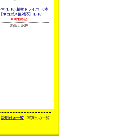
マ (L-16) 精密ドライバー6本
【ネコポス便対応】
[L-16]
880円
(税込)
定価
:
1,100円
説明付き一覧
写真のみ一覧