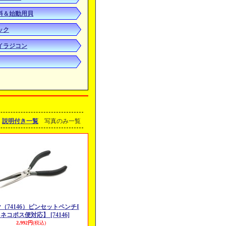
燃料＆始動用貝
バック
トイラジコン
説明付き一覧
写真のみ一覧
（74146）ピンセットペンチI
【ネコポス便対応】
[74146]
2,992円
(税込)