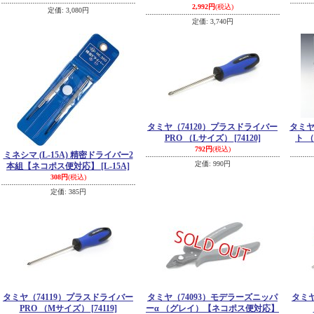
2,992円
(税込)
定価
:
3,080円
定価
:
3,740円
タミヤ（74120）プラスドライバー
タミヤ
PRO （Lサイズ）
[74120]
ト 
792円
(税込)
ミネシマ (L-15A) 精密ドライバー2
定価
:
990円
本組【ネコポス便対応】
[L-15A]
308円
(税込)
定価
:
385円
タミヤ（74119）プラスドライバー
タミヤ（74093）モデラーズニッパ
タミヤ
PRO （Mサイズ）
[74119]
ーα （グレイ）【ネコポス便対応】