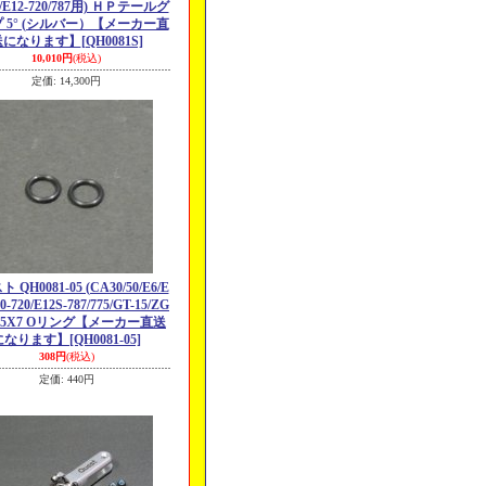
G/E12-720/787用) ＨＰテールグ
 5° (シルバー）【メーカー直
送になります】
[QH0081S]
10,010円
(税込)
定価
:
14,300円
 QH0081-05 (CA30/50/E6/E
20-720/E12S-787/775/GT-15/ZG
 5X7 Oリング【メーカー直送
になります】
[QH0081-05]
308円
(税込)
定価
:
440円