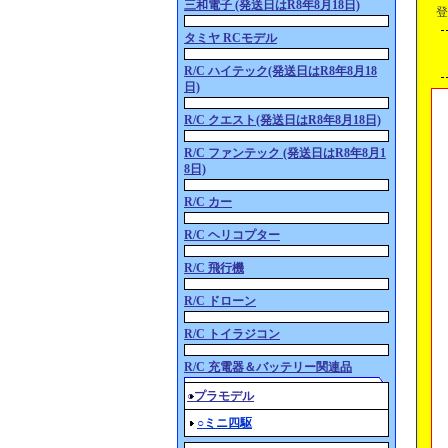
三和電子 (発送日はR8年8月18日)
登
タミヤ RCモデル
R/C ハイテック(発送日はR8年8月18
日)
R/C クエスト(発送日はR8年8月18日)
R/C ファンテック (発送日はR8年8月1
8日)
R/C カー
R/C ヘリコプター
R/C 飛行機
R/C ドローン
R/C トイラジコン
R/C 充電器＆バッテリー関連品
○プラモデル
○ミニ四駆