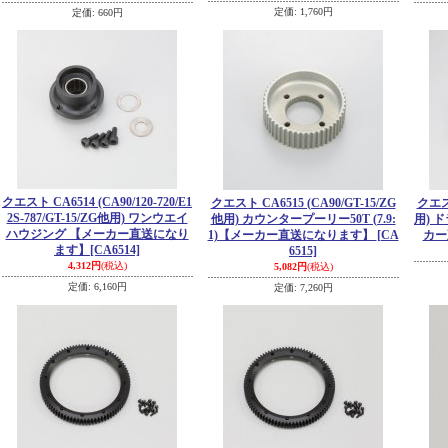
定価
:
1,760円
定価
:
660円
クエスト CA6514 (CA90/120-720/E1
クエスト CA6515 (CA90/GT-15/ZG
クエスト
2S-787/GT-15/ZG他用) ワンウエイ
他用) カウンタープーリー50T (7.9:
用) 
ハウジング 【メーカー直送になり
1)【メーカー直送になります】
[CA
カー
ます】
[CA6514]
6515]
4,312円
(税込)
5,082円
(税込)
定価
:
6,160円
定価
:
7,260円