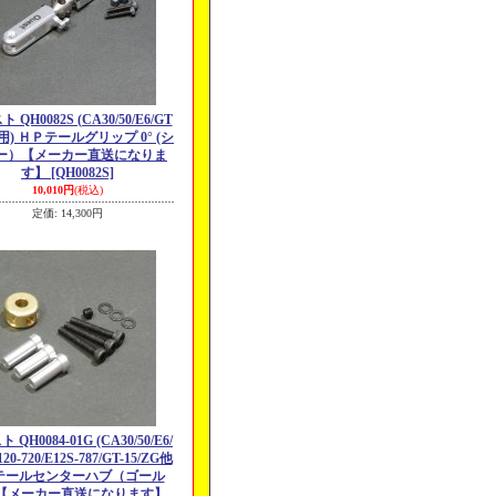
 QH0082S (CA30/50/E6/GT
G用) ＨＰテールグリップ 0° (シ
ー）【メーカー直送になりま
す】
[QH0082S]
10,010円
(税込)
定価
:
14,300円
QH0084-01G (CA30/50/E6/
120-720/E12S-787/GT-15/ZG他
 テールセンターハブ（ゴール
【メーカー直送になります】