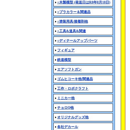
○木製模型 (発送日はR8年8月18日)
○プラカラー＆関連品
○塗装用具/接着剤他
○工具&道具&関連
○ディテールアップパーツ
フィギュア
鉄道模型
エアソフトガン
ゴムヒコーキ他/関連品
工作・ロボクラフト
ミニカー他
チョロQ他
オリジナルグッズ他
各社デカール