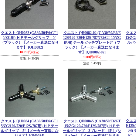
クエスト QH0082 (CA30/50/E6/GT1
クエスト QH0082-02 (CA30/50/E6/E
クエスト
5/ZG用) ＨＰテールグリップ 5°
12S/120-720/E12S-787/775/GT-15/ZG
15/Z
（ブラック）【メーカー直送になり
他用) テールピッチプレート0°（ブ
ルバ
ます】
[QH0082]
ラック）【メーカー直送になりま
す】
[QH0082-02]
10,010円
(税込)
1,001円
(税込)
定価
:
14,300円
定価
:
1,430円
クエスト 
クエスト QH0084 (CA30/50/E6/GT1
クエスト QH0084S (CA30/50/E6/GT
E12S/
5/ZG/120-720/E12S-787用) ＨＰテー
15/ZG/120-720/E12S-787用) ＨＰテ
用)
ルグリップ 5°【メーカー直送にな
ールグリップ 3ブレード （5°）(シ
ド）
ります】
[QH0084]
ルバー）【メーカー直送になりま