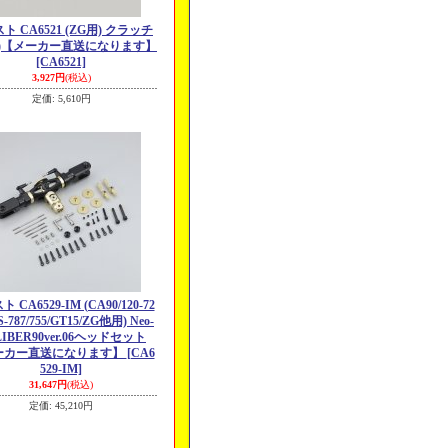
ト CA6521 (ZG用) クラッチ
91)【メーカー直送になります】
[CA6521]
3,927円
(税込)
定価
:
5,610円
 CA6529-IM (CA90/120-72
S-787/755/GT15/ZG他用) Neo-
LIBER90ver.06ヘッドセット
ーカー直送になります】
[CA6
529-IM]
31,647円
(税込)
定価
:
45,210円