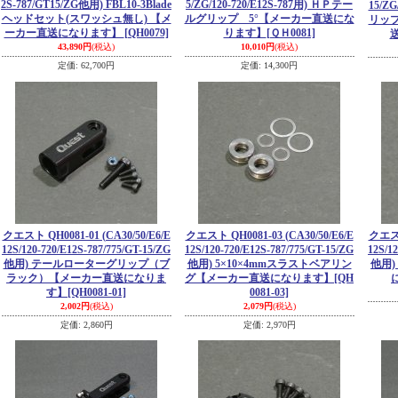
2S-787/GT15/ZG他用) FBL10-3Blade
5/ZG/120-720/E12S-787用) ＨＰテー
15/Z
ヘッドセット(スワッシュ無し) 【メ
ルグリップ 5°【メーカー直送にな
リップ
ーカー直送になります】
[QH0079]
ります】
[ＱＨ0081]
43,890円
(税込)
10,010円
(税込)
定価
:
62,700円
定価
:
14,300円
クエスト QH0081-01 (CA30/50/E6/E
クエスト QH0081-03 (CA30/50/E6/E
クエスト
12S/120-720/E12S-787/775/GT-15/ZG
12S/120-720/E12S-787/775/GT-15/ZG
12S/1
他用) テールローターグリップ（ブ
他用) 5×10×4mmスラストベアリン
他用)
ラック）【メーカー直送になりま
グ【メーカー直送になります】
[QH
す】
[QH0081-01]
0081-03]
2,002円
(税込)
2,079円
(税込)
定価
:
2,860円
定価
:
2,970円