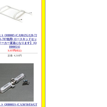
 QH0005 (CA90/ZG/120-72
12S-787他用) ロースキッドセッ
メーカー直送になります】
[Q
H0005A]
3,157円
(税込)
定価
:
4,510円
 QH0081S (CA30/50/E6/GT