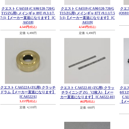
クエスト CA6518 (CA90/120-720/G
クエスト CA6519 (CA90/120-720/G
クエス
T15/ZG用) メインギャ 89T (9.3:1/7.
T15/ZG用) メインギャ 87T (9.1:1/7.5
(OS
7:1)【メーカー直送になります】
[C
5:1)【メーカー直送になります】
[C
A6518]
A6519]
4,543円
(税込)
4,543円
(税込)
定価
:
6,490円
定価
:
6,490円
クエスト CA6522A (ZG用) クラッチ
クエスト CA6522-01 (ZG用) クラッ
クエスト
ドラム【メーカー直送になります】
チライニング ZG゛(2枚入) 【メー
0/E12
[CA6522A]
カー直送になります】
[CA6522-01]
CA
3,157円
(税込)
【メ
462円
(税込)
定価
:
4,510円
定価
:
660円