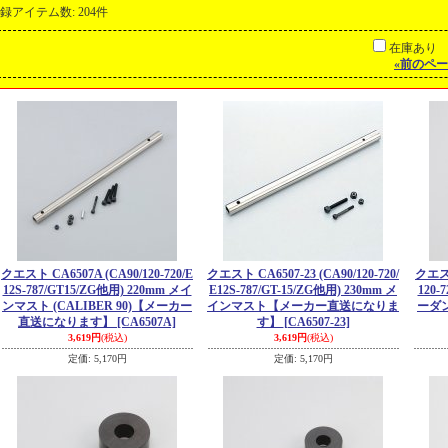
録アイテム数
:
204件
在庫あり
«
前のペー
クエスト CA6507A (CA90/120-720/E
クエスト CA6507-23 (CA90/120-720/
クエスト
12S-787/GT15/ZG他用) 220mm メイ
E12S-787/GT-15/ZG他用) 230mm メ
120-
ンマスト (CALIBER 90)【メーカー
インマスト【メーカー直送になりま
ーダン
直送になります】
[CA6507A]
す】
[CA6507-23]
3,619円
(税込)
3,619円
(税込)
定価
:
5,170円
定価
:
5,170円