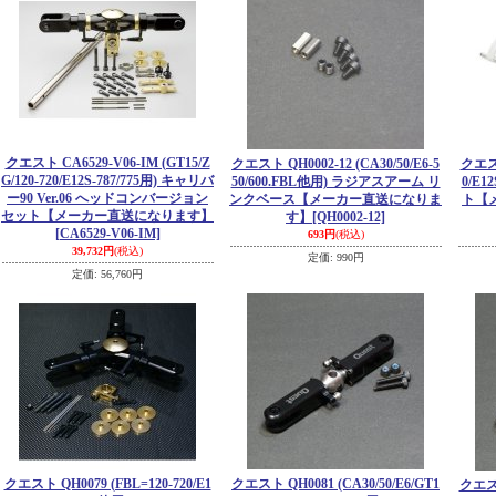
クエスト CA6529-V06-IM (GT15/Z
クエスト QH0002-12 (CA30/50/E6-5
クエスト
G/120-720/E12S-787/775用) キャリバ
50/600.FBL他用) ラジアスアーム リ
0/E
ー90 Ver.06 へッドコンバージョン
ンクベース【メーカー直送になりま
ト【
セット【メーカー直送になります】
す】
[QH0002-12]
[CA6529-V06-IM]
693円
(税込)
39,732円
(税込)
定価
:
990円
定価
:
56,760円
クエスト QH0079 (FBL=120-720/E1
クエスト QH0081 (CA30/50/E6/GT1
クエスト