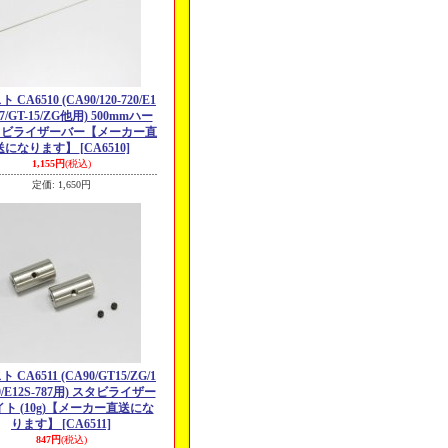
CA6510 (CA90/120-720/E1
87/GT-15/ZG他用) 500mmハー
タビライザーバー【メーカー直
送になります】
[CA6510]
1,155円
(税込)
定価
:
1,650円
 CA6511 (CA90/GT15/ZG/1
20/E12S-787用) スタビライザー
ト (10g)【メーカー直送にな
ります】
[CA6511]
847円
(税込)