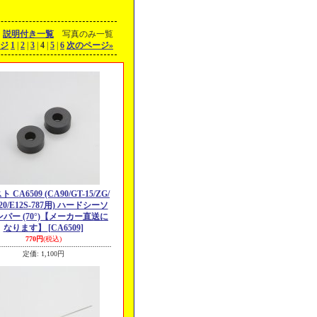
説明付き一覧
写真のみ一覧
ジ
1
|
2
|
3
|
4
|
5
|
6
次のページ
»
 CA6509 (CA90/GT-15/ZG/
720/E12S-787用) ハードシーソ
パー (70°)【メーカー直送に
なります】
[CA6509]
770円
(税込)
定価
:
1,100円