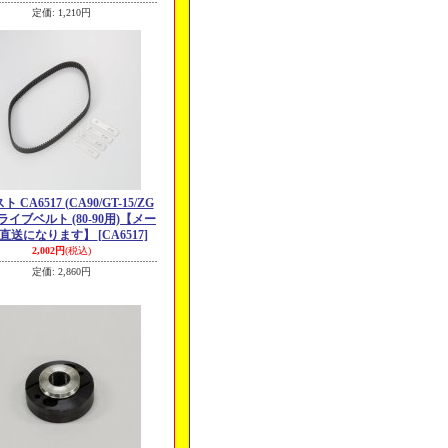
定価
:
1,210円
 CA6517 (CA90/GT-15/ZG
ドライブベルト (80-90用)【メー
直送になります】
[CA6517]
2,002円
(税込)
定価
:
2,860円