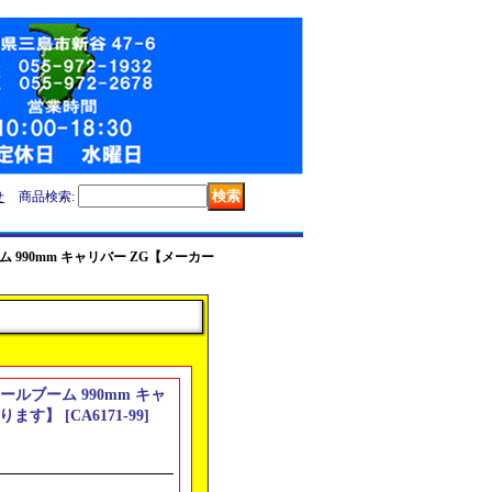
せ
商品検索
:
ブーム 990mm キャリバー ZG【メーカー
 テールブーム 990mm キャ
なります】
[
CA6171-99
]