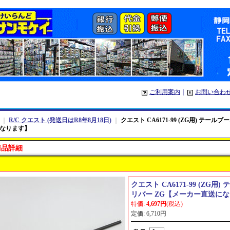
ご利用案内
｜
お問い合わ
｜
R/C クエスト (発送日はR8年8月18日)
｜
クエスト CA6171-99 (ZG用) テール
なります】
商品詳細
クエスト CA6171-99 (ZG用)
リバー ZG【メーカー直送に
特価
:
4,697円
(税込)
定価
:
6,710円