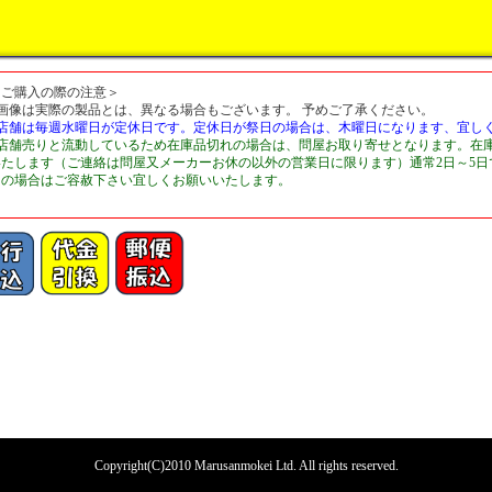
＜ご購入の際の注意＞
■画像は実際の製品とは、異なる場合もございます。 予めご了承ください。
■店舗は毎週水曜日が定休日です。定休日が祭日の場合は、木曜日になります、宜し
■店舗売りと流動しているため在庫品切れの場合は、問屋お取り寄せとなります。在
いたします（ご連絡は問屋又メーカーお休の以外の営業日に限ります）通常2日～5
切の場合はご容赦下さい宜しくお願いいたします。
Copyright(C)2010 Marusanmokei Ltd. All rights reserved.