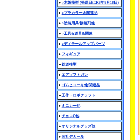
○木製模型 (発送日はR8年8月18日)
○プラカラー＆関連品
○塗装用具/接着剤他
○工具&道具&関連
○ディテールアップパーツ
フィギュア
鉄道模型
エアソフトガン
ゴムヒコーキ他/関連品
工作・ロボクラフト
ミニカー他
チョロQ他
オリジナルグッズ他
各社デカール