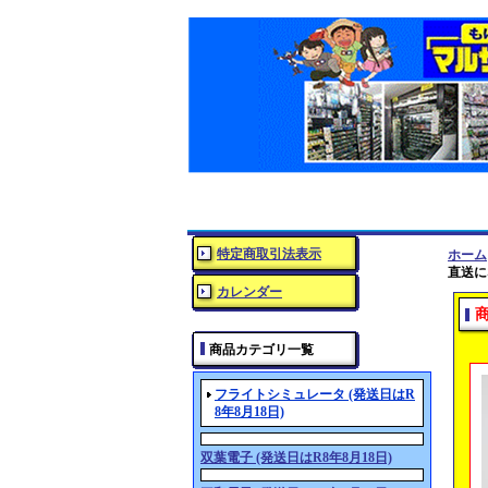
特定商取引法表示
ホーム
直送に
カレンダー
商品カテゴリ一覧
フライトシミュレータ (発送日はR
8年8月18日)
双葉電子 (発送日はR8年8月18日)