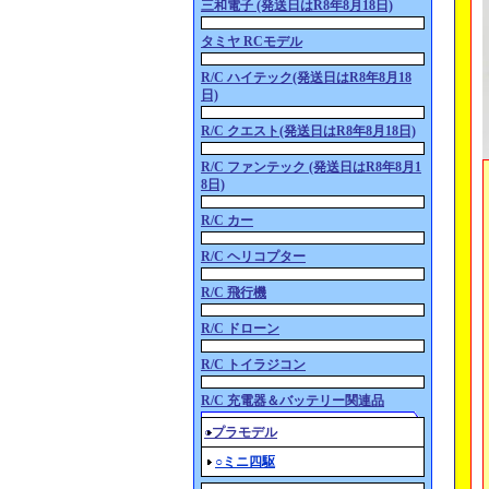
三和電子 (発送日はR8年8月18日)
タミヤ RCモデル
R/C ハイテック(発送日はR8年8月18
日)
R/C クエスト(発送日はR8年8月18日)
R/C ファンテック (発送日はR8年8月1
8日)
R/C カー
R/C ヘリコプター
R/C 飛行機
R/C ドローン
R/C トイラジコン
R/C 充電器＆バッテリー関連品
○プラモデル
○ミニ四駆