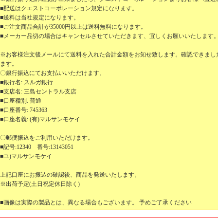
■配送はクエストコーポレーション規定になります。
■送料は当社規定になります。
■ご注文商品合計が35000円以上は送料無料になります。
■メーカー品切の場合はキャンセルさせていただきます、宜しくお願いいたします
※お客様注文後メールにて送料を入れた合計金額をお知せ致します。確認できまし
ます。
〇銀行振込にてお支払いいただけます。
■銀行名: スルガ銀行
■支店名: 三島セントラル支店
■口座種別: 普通
■口座番号: 745363
■口座名義: (有)マルサンモケイ
〇郵便振込をご利用いただけます。
■記号:12340 番号:13143051
■ユ)マルサンモケイ
上記口座にお振込の確認後、商品を発送いたします。
※出荷予定(土日祝定休日除く)
■画像は実際の製品とは、異なる場合もございます。 予めご了承ください