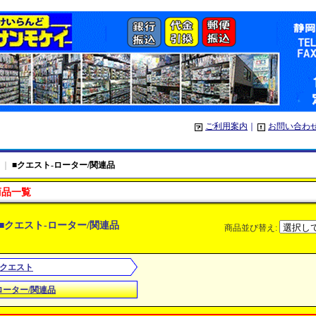
ご利用案内
｜
お問い合わ
｜
■クエスト-ローター/関連品
商品一覧
■クエスト-ローター/関連品
商品並び替え
:
■クエスト
ローター/関連品