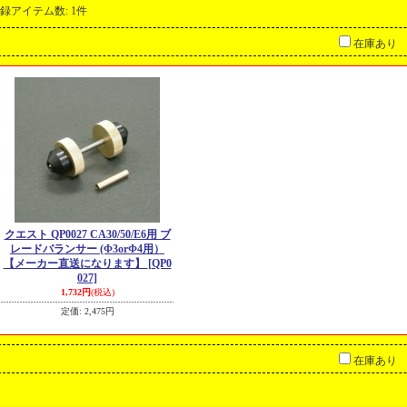
録アイテム数
:
1件
在庫あり
クエスト QP0027 CA30/50/E6用 ブ
レードバランサー (Φ3orΦ4用）
【メーカー直送になります】
[QP0
027]
1,732円
(税込)
定価
:
2,475円
在庫あり