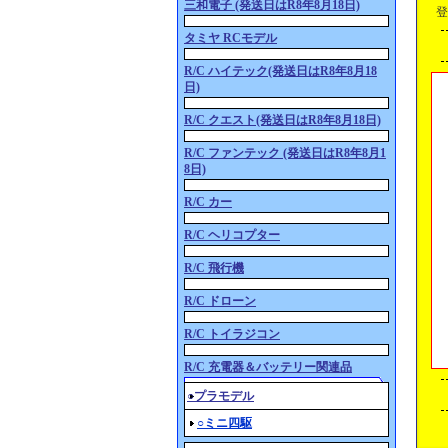
三和電子 (発送日はR8年8月18日)
登
タミヤ RCモデル
R/C ハイテック(発送日はR8年8月18
日)
R/C クエスト(発送日はR8年8月18日)
R/C ファンテック (発送日はR8年8月1
8日)
R/C カー
R/C ヘリコプター
R/C 飛行機
R/C ドローン
R/C トイラジコン
R/C 充電器＆バッテリー関連品
○プラモデル
○ミニ四駆