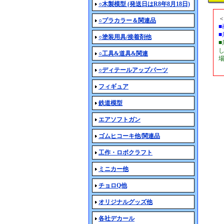
○木製模型 (発送日はR8年8月18日)
○プラカラー＆関連品
○塗装用具/接着剤他
○工具&道具&関連
○ディテールアップパーツ
フィギュア
鉄道模型
エアソフトガン
ゴムヒコーキ他/関連品
工作・ロボクラフト
ミニカー他
チョロQ他
オリジナルグッズ他
各社デカール