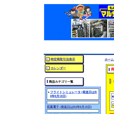
特定商取引法表示
ホーム
カレンダー
商品カテゴリ一覧
フライトシミュレータ (発送日はR
8年8月18日)
双葉電子 (発送日はR8年8月18日)