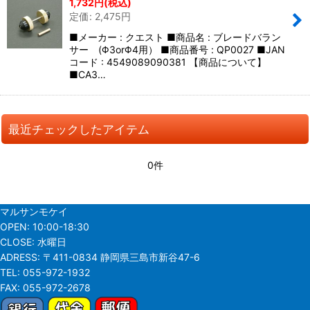
1,732
円
(税込)
並び順
:
定価
:
2,475
円
■メーカー : クエスト ■商品名 : ブレードバラン
絞り込む
サー (Φ3orΦ4用） ■商品番号 : QP0027 ■JAN
コード : 4549089090381 【商品について】
■CA3…
最近チェックしたアイテム
0件
マルサンモケイ
OPEN:
10:00-18:30
CLOSE:
水曜日
ADRESS:
〒411-0834 静岡県三島市新谷47-6
TEL:
055-972-1932
FAX:
055-972-2678