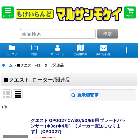
メニュー
カート
検索
カテゴリ
特集
マイページ
ご利用案内
問い合わせ
ホーム
>
■クエスト-ローター/関連品
■クエスト-ローター/関連品
表示順変更
閉じる
1
件
表示数
:
クエスト QP0027 CA30/50/E6用 ブレードバラ
ンサー (Φ3orΦ4用）【メーカー直送になりま
在庫あり
す】
[
QP0027
]