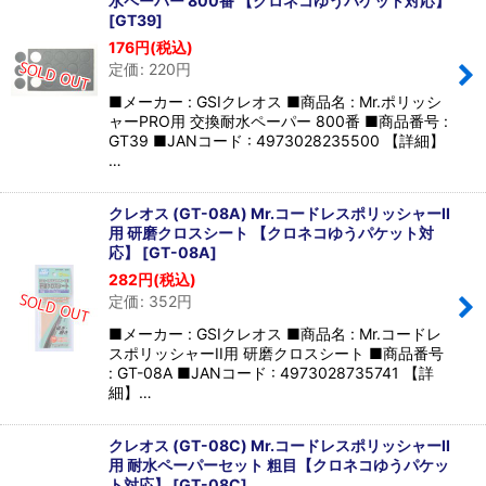
水ペーパー 800番 【クロネコゆうパケット対応】
[
GT39
]
176
円
(税込)
定価
:
220
円
■メーカー : GSIクレオス ■商品名 : Mr.ポリッシ
ャーPRO用 交換耐水ペーパー 800番 ■商品番号 :
GT39 ■JANコード : 4973028235500 【詳細】
…
クレオス (GT-08A) Mr.コードレスポリッシャーII
用 研磨クロスシート 【クロネコゆうパケット対
応】
[
GT-08A
]
282
円
(税込)
定価
:
352
円
■メーカー : GSIクレオス ■商品名 : Mr.コードレ
スポリッシャーII用 研磨クロスシート ■商品番号
: GT-08A ■JANコード : 4973028735741 【詳
細】…
クレオス (GT-08C) Mr.コードレスポリッシャーII
用 耐水ペーパーセット 粗目【クロネコゆうパケッ
ト対応】
[
GT-08C
]