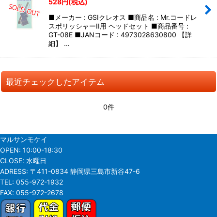
528
円
(税込)
■メーカー : GSIクレオス ■商品名 : Mr.コードレ
スポリッシャーII用 ヘッドセット ■商品番号 :
GT-08E ■JANコード : 4973028630800 【詳
細】 …
最近チェックしたアイテム
0件
マルサンモケイ
OPEN:
10:00-18:30
CLOSE:
水曜日
ADRESS:
〒411-0834 静岡県三島市新谷47-6
TEL:
055-972-1932
FAX:
055-972-2678