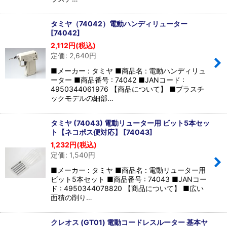
タミヤ（74042）電動ハンディリューター
[
74042
]
2,112
円
(税込)
定価
:
2,640
円
■メーカー : タミヤ ■商品名 : 電動ハンディリュ
ーター ■商品番号 : 74042 ■JANコード :
4950344061976 【商品について】 ■プラスチ
ックモデルの細部…
タミヤ (74043) 電動リューター用 ビット5本セッ
ト【ネコポス便対応】
[
74043
]
1,232
円
(税込)
定価
:
1,540
円
■メーカー : タミヤ ■商品名 : 電動リューター用
ビット5本セット ■商品番号 : 74043 ■JANコー
ド : 4950344078820 【商品について】 ■広い
面積の削り…
クレオス (GT01) 電動コードレスルーター 基本ヤ