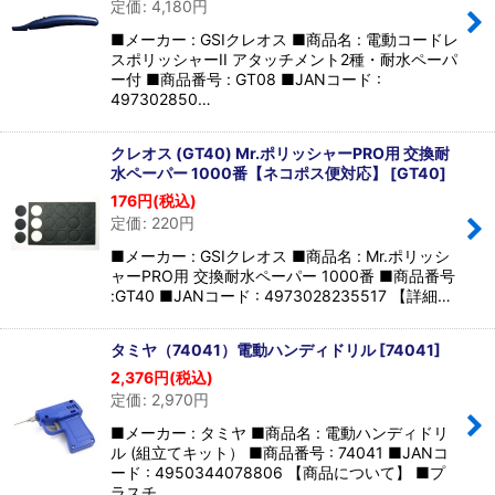
定価
:
4,180
円
並び順
:
■メーカー : GSIクレオス ■商品名 : 電動コードレ
スポリッシャーII アタッチメント2種・耐水ペーパ
絞り込む
ー付 ■商品番号 : GT08 ■JANコード :
497302850…
クレオス (GT40) Mr.ポリッシャーPRO用 交換耐
水ペーパー 1000番【ネコポス便対応】
[
GT40
]
176
円
(税込)
定価
:
220
円
■メーカー : GSIクレオス ■商品名 : Mr.ポリッシ
ャーPRO用 交換耐水ペーパー 1000番 ■商品番号
:GT40 ■JANコード : 4973028235517 【詳細…
タミヤ（74041）電動ハンディドリル
[
74041
]
2,376
円
(税込)
定価
:
2,970
円
■メーカー : タミヤ ■商品名 : 電動ハンディドリ
ル (組立てキット） ■商品番号 : 74041 ■JANコ
ード : 4950344078806 【商品について】 ■プ
ラスチ…