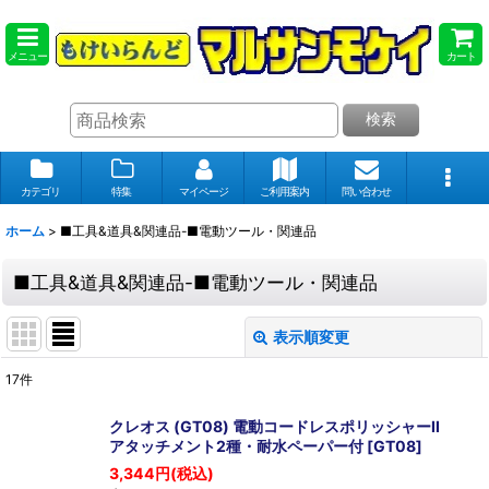
メニュー
カート
検索
カテゴリ
特集
マイページ
ご利用案内
問い合わせ
ホーム
>
■工具&道具&関連品-■電動ツール・関連品
■工具&道具&関連品-■電動ツール・関連品
表示順変更
閉じる
17
件
表示数
:
クレオス (GT08) 電動コードレスポリッシャーII
アタッチメント2種・耐水ペーパー付
[
GT08
]
在庫あり
3,344
円
(税込)