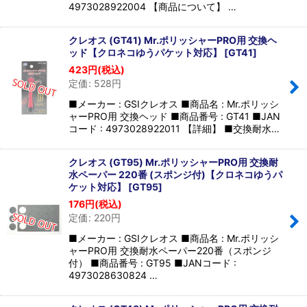
4973028922004 【商品について】 …
クレオス (GT41) Mr.ポリッシャーPRO用 交換ヘ
ッド【クロネコゆうパケット対応】
[
GT41
]
423
円
(税込)
定価
:
528
円
■メーカー : GSIクレオス ■商品名 : Mr.ポリッシ
ャーPRO用 交換ヘッド ■商品番号 : GT41 ■JAN
コード : 4973028922011 【詳細】 ■交換耐水…
クレオス (GT95) Mr.ポリッシャーPRO用 交換耐
水ペーパー 220番 (スポンジ付)【クロネコゆうパ
ケット対応】
[
GT95
]
176
円
(税込)
定価
:
220
円
■メーカー : GSIクレオス ■商品名 : Mr.ポリッシ
ャーPRO用 交換耐水ペーパー220番（スポンジ
付） ■商品番号 : GT95 ■JANコード :
4973028630824 …