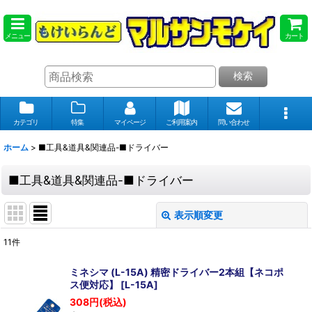
メニュー
カート
検索
カテゴリ
特集
マイページ
ご利用案内
問い合わせ
ホーム
>
■工具&道具&関連品-■ドライバー
■工具&道具&関連品-■ドライバー
表示順変更
閉じる
11
件
表示数
:
ミネシマ (L-15A) 精密ドライバー2本組【ネコポ
ス便対応】
[
L-15A
]
在庫あり
308
円
(税込)