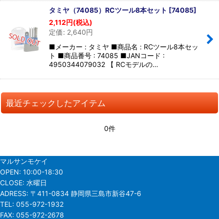
タミヤ（74085）RCツール8本セット
[
74085
]
2,112
円
(税込)
定価
:
2,640
円
■メーカー : タミヤ ■商品名 : RCツール8本セッ
ト ■商品番号 : 74085 ■JANコード :
4950344079032 【 RCモデルの…
最近チェックしたアイテム
0件
マルサンモケイ
OPEN:
10:00-18:30
CLOSE:
水曜日
ADRESS:
〒411-0834 静岡県三島市新谷47-6
TEL:
055-972-1932
FAX:
055-972-2678