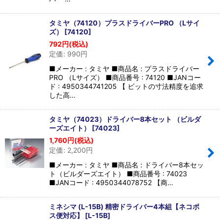
タミヤ（74120）プラスドライバーPRO （Lサイ
ズ）
[
74120
]
792
円
(税込)
定価
:
990
円
■メーカー : タミヤ ■商品名 : プラスドライバー
PRO （Lサイズ） ■商品番号 : 74120 ■JANコー
ド : 4950344741205 【 ビットの寸法精度を追求
した高…
タミヤ（74023）ドライバー8本セット （ビルダ
ーズエイト）
[
74023
]
1,760
円
(税込)
定価
:
2,200
円
■メーカー : タミヤ ■商品名 : ドライバー8本セッ
ト（ビルダーズエイト） ■商品番号 : 74023
■JANコード : 4950344078752 【商…
ミネシマ (L-15B) 精密ドライバー4本組【ネコポ
ス便対応】
[
L-15B
]