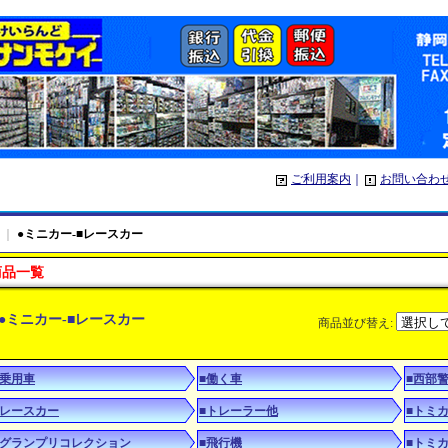
ご利用案内
｜
お問い合わ
｜
●ミニカー-■レースカー
商品一覧
●ミニカー-■レースカー
商品並び替え
:
■乗用車
■働く車
■西部
■レースカー
■トレーラー他
■トミ
■グランプリコレクション
■飛行機
■トミカ