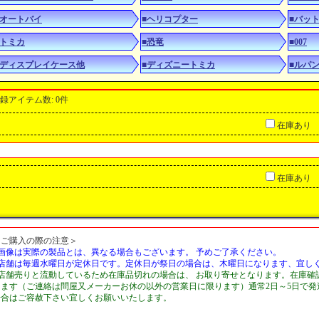
■オートバイ
■ヘリコプター
■バッ
■トミカ
■恐竜
■007
■ディスプレイケース他
■ディズニートミカ
■ルパ
録アイテム数
:
0件
在庫あり
在庫あり
＜ご購入の際の注意＞
■画像は実際の製品とは、異なる場合もございます。 予めご了承ください。
■店舗は毎週水曜日が定休日です。定休日が祭日の場合は、木曜日になります、宜し
■店舗売りと流動しているため在庫品切れの場合は、 お取り寄せとなります。在庫確
します（ご連絡は問屋又メーカーお休の以外の営業日に限ります）通常2日～5日で
場合はご容赦下さい宜しくお願いいたします。