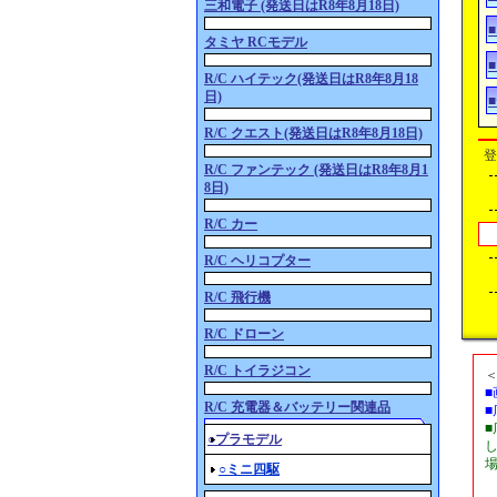
三和電子 (発送日はR8年8月18日)
タミヤ RCモデル
R/C ハイテック(発送日はR8年8月18
日)
R/C クエスト(発送日はR8年8月18日)
登
R/C ファンテック (発送日はR8年8月1
8日)
R/C カー
R/C ヘリコプター
R/C 飛行機
R/C ドローン
R/C トイラジコン
R/C 充電器＆バッテリー関連品
○プラモデル
○ミニ四駆