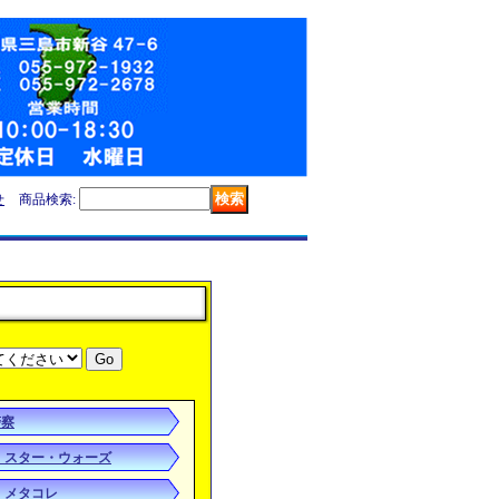
せ
商品検索
:
警察
カ スター・ウォーズ
 メタコレ