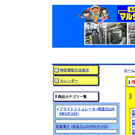
特定商取引法表示
ホーム
カレンダー
商品カテゴリ一覧
フライトシミュレータ (発送日はR
8年8月18日)
双葉電子 (発送日はR8年8月18日)