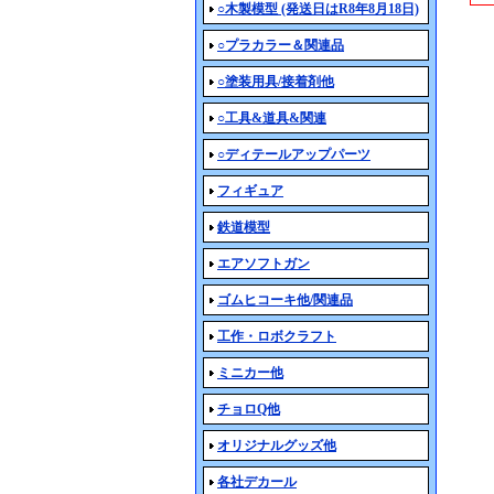
○木製模型 (発送日はR8年8月18日)
○プラカラー＆関連品
○塗装用具/接着剤他
○工具&道具&関連
○ディテールアップパーツ
フィギュア
鉄道模型
エアソフトガン
ゴムヒコーキ他/関連品
工作・ロボクラフト
ミニカー他
チョロQ他
オリジナルグッズ他
各社デカール