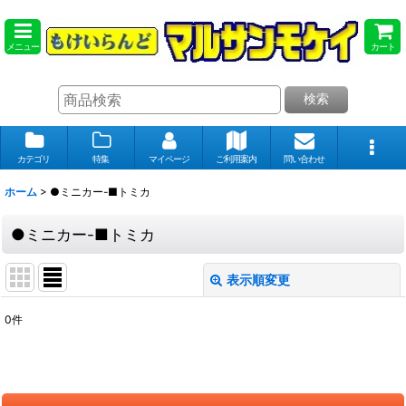
メニュー
カート
検索
カテゴリ
特集
マイページ
ご利用案内
問い合わせ
ホーム
>
●ミニカー-■トミカ
●ミニカー-■トミカ
表示順変更
閉じる
0
件
表示数
:
在庫あり