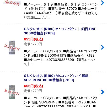
並び順
:
■メーカー : タミヤ ■商品名 : タミヤ コンパウン
ド（仕上げ目） ■商品番号 :87070 ■JANコード
: 4950344076871 【 磨き傷を残さずにすばらし
絞り込む
い鏡面仕上げが…
GSIクレオス (R189) Mr.コンパウンド 細目 FINE
3000番相当
[
R189
]
655
円
(税込)
定価
:
770
円
■メーカー : GSIクレオス ■商品名 : Mr.コンパウ
ンド 細目 FINE 3000番相当 ■商品番号 : R189
■JANコード : 4973028335699 【商品につい
て】…
GSIクレオス (R190) Mr.コンパウンド 極細
SUPERFINE 8000番相当
[
R190
]
655
円
(税込)
定価
:
770
円
■メーカー : GSIクレオス ■商品名 : Mr.コンパウ
ンド 極細 SUPERFINE ■商品番号 : R190 ■JAN
コード : 4973028335705 【商品について】 ■…