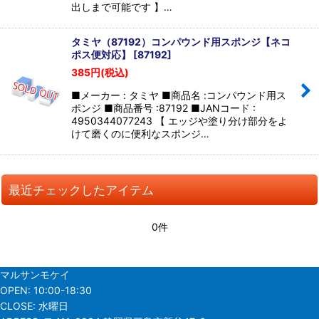
出しまで可能です 】…
タミヤ（87192）コンパウンド用スポンジ【ネコ
ポス便対応】
[
87192
]
385
円
(税込)
■メーカー : タミヤ ■商品名 :コンパウンド用ス
ポンジ ■商品番号 :87192 ■JANコード :
4950344077243 【 エッジや塗り分け部分をよ
けて磨くのに便利なスポンジ…
最近チェックしたアイテム
0件
マルサンモケイ
OPEN:
10:00-18:30
CLOSE:
水曜日