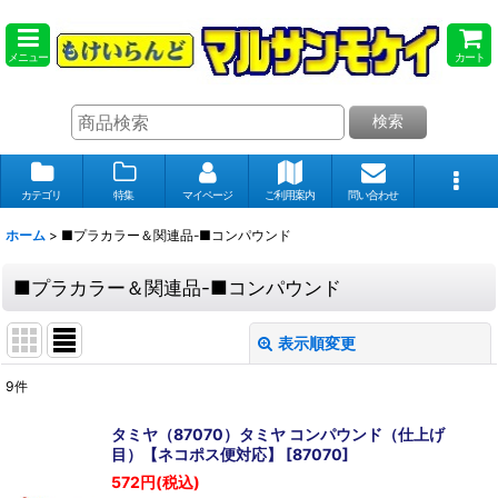
メニュー
カート
検索
カテゴリ
特集
マイページ
ご利用案内
問い合わせ
ホーム
>
■プラカラー＆関連品-■コンパウンド
■プラカラー＆関連品-■コンパウンド
表示順変更
閉じる
9
件
表示数
:
タミヤ（87070）タミヤ コンパウンド（仕上げ
目）【ネコポス便対応】
[
87070
]
在庫あり
572
円
(税込)