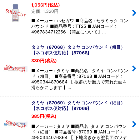
1,056
円
(税込)
定価
:
1,320
円
■メーカー : ハセガワ ■商品名 : セラミック コン
パウンド ■商品番号 : TT25 ■JANコード :
4967834712256 【商品について】…
タミヤ（87068）タミヤ コンパウンド（粗目）
【ネコポス便対応】
[
87068
]
330
円
(税込)
■メーカー : タミヤ ■商品名 : タミヤ コンパウン
ド（粗目） ■商品番号 :87068 ■JANコード :
4950344870684 【 抜群の研磨力で荒れた面を
滑らかにします 】…
タミヤ（87069）タミヤ コンパウンド（細目）
【ネコポス便対応】
[
87069
]
385
円
(税込)
■メーカー : タミヤ ■商品名 :タミヤ コンパウン
ド（細目） ■商品番号 :87069 ■JANコード :
4950344076864 【 下地磨きから塗装面のツヤ