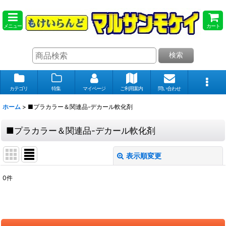
メニュー
カート
検索
カテゴリ
特集
マイページ
ご利用案内
問い合わせ
ホーム
>
■プラカラー＆関連品-デカール軟化剤
■プラカラー＆関連品-デカール軟化剤
表示順変更
閉じる
0
件
表示数
:
在庫あり