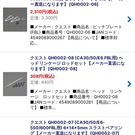
ー直送になります】
[
QH0002-06
]
2,310
円
(税込)
定価
:
3,300
円
■メーカー : クエスト ■商品名 : ピッチプレート
(FBL) ■商品番号 : QH0002-06 ■JANコード :
4549089000267 【商品について】 ■標準対
応…
クエスト QH0002-08 (CA30/50/E6.FBL用) ヘ
ッド リンケージ ロッドセット【メーカー直送にな
ります】
[
QH0002-08
]
308
円
(税込)
定価
:
440
円
■メーカー : クエスト ■商品名 : ヘッド リンケ
ージ ロッドセット ■商品番号 : QH0002-08
■JANコード : 4549089000281 【商品につい
て】 ■標準…
クエスト QH0002-07 (CA30/50/E6-
550/600FBL用) 6×14×5mm スラストベアリン
グ【メーカー直送になります】
[
QH0002-07
]