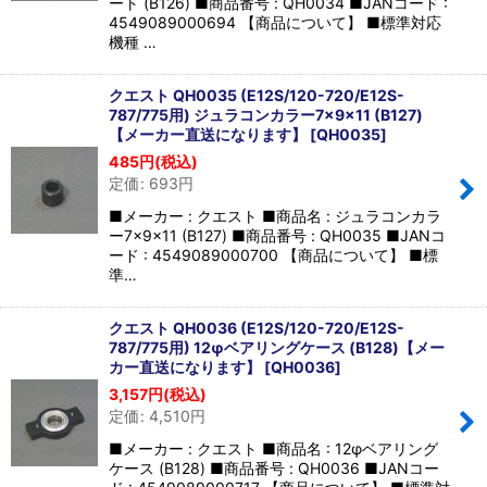
ート (B126) ■商品番号 : QH0034 ■JANコード :
4549089000694 【商品について】 ■標準対応
機種 …
クエスト QH0035 (E12S/120-720/E12S-
787/775用) ジュラコンカラー7×9×11 (B127)
【メーカー直送になります】
[
QH0035
]
485
円
(税込)
定価
:
693
円
■メーカー : クエスト ■商品名 : ジュラコンカラ
ー7×9×11 (B127) ■商品番号 : QH0035 ■JANコ
ード : 4549089000700 【商品について】 ■標
準…
クエスト QH0036 (E12S/120-720/E12S-
787/775用) 12φベアリングケース (B128)【メー
カー直送になります】
[
QH0036
]
3,157
円
(税込)
定価
:
4,510
円
■メーカー : クエスト ■商品名 : 12φベアリング
ケース (B128) ■商品番号 : QH0036 ■JANコー