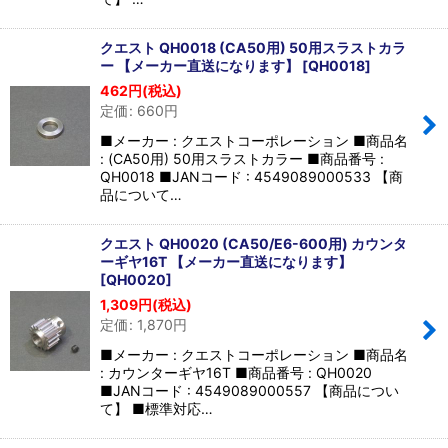
クエスト QH0018 (CA50用) 50用スラストカラ
ー 【メーカー直送になります】
[
QH0018
]
462
円
(税込)
定価
:
660
円
■メーカー : クエストコーポレーション ■商品名
: (CA50用) 50用スラストカラー ■商品番号 :
QH0018 ■JANコード : 4549089000533 【商
品について…
クエスト QH0020 (CA50/E6-600用) カウンタ
ーギヤ16T 【メーカー直送になります】
[
QH0020
]
1,309
円
(税込)
定価
:
1,870
円
■メーカー : クエストコーポレーション ■商品名
: カウンターギヤ16T ■商品番号 : QH0020
■JANコード : 4549089000557 【商品につい
て】 ■標準対応…