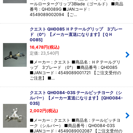
ールローターグリップ3Blade（ゴールド） ■商品
番号 : QH0089G ■JANコード :
4549089002094 【ご…
クエスト QH0085 ＨＰテールグリップ 3ブレー
ド （0°）【メーカー直送になります】
[
ＱＨ
0085
]
16,478
円
(税込)
定価
:
23,540
円
■メーカー : クエスト ■商品名 : ＨＰテールグリ
ップ 3ブレード （0°） ■商品番号 : QH0085
■JANコード : 4549089001721 【ご注文受付の
ご注意】 ■…
クエスト QH0084-03S テールピッチヨーク（シ
ルバー）【メーカー直送になります】
[
QH0084-
03S
]
2,002
円
(税込)
■メーカー : クエスト ■商品名 : テールピッチヨ
ーク（シルバー） ■商品番号 : QH0084-03S
■JANコード : 4549089002087 【ご注文受付の