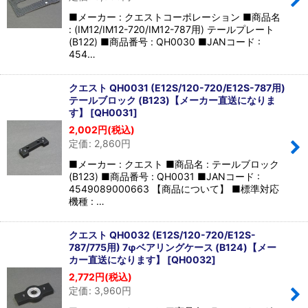
■メーカー : クエストコーポレーション ■商品名
: (IM12/IM12-720/IM12-787用) テールプレート
(B122) ■商品番号 : QH0030 ■JANコード :
454…
クエスト QH0031 (E12S/120-720/E12S-787用)
テールブロック (B123)【メーカー直送になりま
す】
[
QH0031
]
2,002
円
(税込)
定価
:
2,860
円
■メーカー : クエスト ■商品名 : テールブロック
(B123) ■商品番号 : QH0031 ■JANコード :
4549089000663 【商品について】 ■標準対応
機種 : …
クエスト QH0032 (E12S/120-720/E12S-
787/775用) 7φベアリングケース (B124)【メー
カー直送になります】
[
QH0032
]
2,772
円
(税込)
定価
:
3,960
円