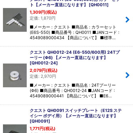
並び順
:
ト【メーカー直送になります】
[
QH0011
]
1,309
円
(税込)
定価
:
1,870
円
絞り込む
■メーカー : クエスト ■商品名 : カラーセット
(E6S-550) ■商品番号 : QH0011 ■JANコード :
4549089000434 【商品について】 ■標準…
クエスト QH0012-24 (E6-550/600用) 24Tプ
ーリー (Φ6) 【メーカー直送になります】
[
QH0012-24
]
2,079
円
(税込)
定価
:
2,970
円
■メーカー : クエスト ■商品名 : 24Tプーリー
(Φ6) ■商品番号 : QH0012-24 ■JANコード :
4549089000441 【商品について】 ■E6…
クエスト QH0091 スイッチプレート（E12S ステ
イシー ボデイ用）【メーカー直送になります】
[
QH0091
]
1,771
円
(税込)