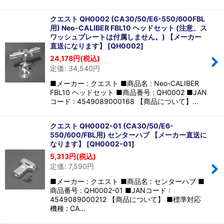
クエスト QH0002 (CA30/50/E6-550/600FBL
用) Neo-CALIBER FBL10 ヘッドセット (注意、ス
ワッシュプレートは付属しません。) 【メーカー
直送になります】
[
QH0002
]
24,178
円
(税込)
定価
:
34,540
円
■メーカー : クエスト ■商品名 : Neo-CALIBER
FBL10 ヘッドセット ■商品番号 : QH0002 ■JAN
コード : 4549089000168 【商品について】…
クエスト QH0002-01 (CA30/50/E6-
550/600/FBL用) センターハブ 【メーカー直送に
なります】
[
QH0002-01
]
5,313
円
(税込)
定価
:
7,590
円
■メーカー : クエスト ■商品名 : センターハブ ■
商品番号 : QH0002-01 ■JANコード :
4549089000212 【商品について】 ■標準対応
機種 : CA…