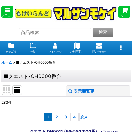
メニュー
カート
検索
カテゴリ
特集
マイページ
ご利用案内
問い合わせ
ホーム
>
■クエスト-QH0000番台
■クエスト-QH0000番台
表示順変更
閉じる
233
件
表示数
:
1
2
3
4
次
»
在庫あり
クエスト QH0011 (E6-550/600用) カラーセッ