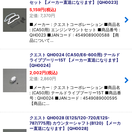
セット 【メーカー直送になります】
[
QH0023
]
5,159
円
(税込)
定価
:
7,370
円
■メーカー : クエストコーポレーション ■商品名
: (CA50用) エンジンマウントセット ■商品番号 :
QH0023 ■JANコード : 4549089000588 【商
品について…
クエスト QH0024 (CA50/E6-600用) テールド
ライブプーリー15T 【メーカー直送になります】
[
QH0024
]
2,002
円
(税込)
定価
:
2,860
円
■メーカー : クエストコーポレーション ■商品名
: (CA50用) テールドライブプーリー15T ■商品番
号 : QH0024 ■JANコード : 4549089000595
【商品に…
クエスト QH0028 (E12S/120-720/E12S-
787/775用) カウンターシャフト(B120) 【メーカ
ー直送になります】
[
QH0028
]