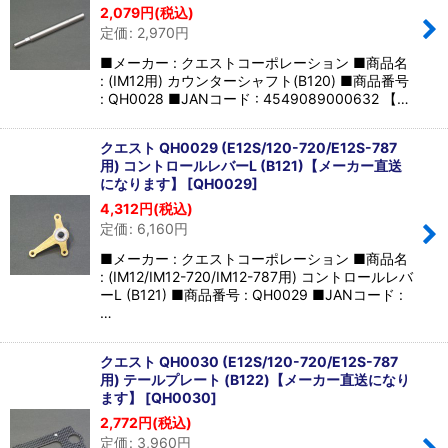
2,079
円
(税込)
定価
:
2,970
円
■メーカー : クエストコーポレーション ■商品名
: (IM12用) カウンターシャフト(B120) ■商品番号
: QH0028 ■JANコード : 4549089000632 【…
クエスト QH0029 (E12S/120-720/E12S-787
用) コントロールレバーL (B121)【メーカー直送
になります】
[
QH0029
]
4,312
円
(税込)
定価
:
6,160
円
■メーカー : クエストコーポレーション ■商品名
: (IM12/IM12-720/IM12-787用) コントロールレバ
ーL (B121) ■商品番号 : QH0029 ■JANコード :
…
クエスト QH0030 (E12S/120-720/E12S-787
用) テールプレート (B122)【メーカー直送になり
ます】
[
QH0030
]
2,772
円
(税込)
定価
:
3,960
円