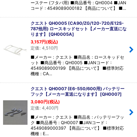
ーステー (フタバ用) ■商品番号 : QH0004 ■JAN
コード : 4549089000182 【商品について】 ■…
クエスト QH0005 (CA90/ZG/120-720/E12S-
787他用) ロースキッドセット【メーカー直送にな
ります】
[
QH0005A
]
3,157
円
(税込)
定価
:
4,510
円
■メーカー : クエスト ■商品名 : ロースキッドセ
ット ■商品番号 : QH0005 ■JANコード :
4549089000199 【商品について】 ■標準対応
機種 : CA…
クエスト QH0007 (E6-550/600用) バッテリー
フック【メーカー直送になります】
[
QH0007
]
3,080
円
(税込)
定価
:
4,400
円
■メーカー : クエスト ■商品名 : バッテリーフッ
ク ■商品番号 : QH0007 ■JANコード :
4549089000397 【商品について】 ■標準対応
機種 : E…