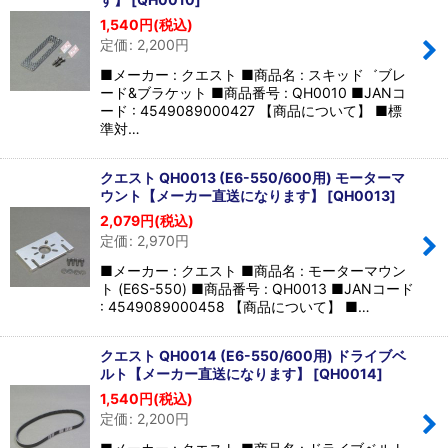
1,540
円
(税込)
定価
:
2,200
円
■メーカー : クエスト ■商品名 : スキッド゛ブレ
ード&ブラケット ■商品番号 : QH0010 ■JANコ
ード : 4549089000427 【商品について】 ■標
準対…
クエスト QH0013 (E6-550/600用) モーターマ
ウント【メーカー直送になります】
[
QH0013
]
2,079
円
(税込)
定価
:
2,970
円
■メーカー : クエスト ■商品名 : モーターマウン
ト (E6S-550) ■商品番号 : QH0013 ■JANコード
: 4549089000458 【商品について】 ■…
クエスト QH0014 (E6-550/600用) ドライブベ
ルト【メーカー直送になります】
[
QH0014
]
1,540
円
(税込)
定価
:
2,200
円