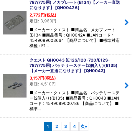
787/775用) メカプレート(B134)【メーカー直送
になります】
[
QH0042A
]
2,772
円
(税込)
定価
:
3,960
円
■メーカー : クエスト ■商品名 : メカプレート
(B134 ■商品番号 : QH0042A ■JANコード :
4549089003664 【商品について】 ■標準対応
機種 : E1…
クエスト QH0043 (E12S/120-720/E12S-
787/775用) バッテリーステー(2個入り)(B135)
【メーカー直送になります】
[
QH0043
]
3,157
円
(税込)
定価
:
4,510
円
■メーカー : クエスト ■商品名 : バッテリーステ
ー(2個入り)(B135) ■商品番号 : QH0043 ■JAN
コード : 4549089000786 【商品について】 ■
標準…
1
2
3
4
次
»