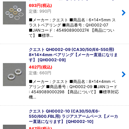
693
円
(税込)
定価
:
990
円
■メーカー : クエスト ■商品名 : 6×14×5mm ス
ラストベアリング ■商品番号 : QH0002-07
■JANコード : 4549089000274 【商品につい
て】 ■標準…
クエスト QH0002-09 (CA30/50/E6-550用)
8×14×4mm ベアリング【メーカー直送になりま
す】
[
QH0002-09
]
462
円
(税込)
定価
:
660
円
■メーカー : クエスト ■商品名 : 8×14×4mm ベ
アリング ■商品番号 : QH0002-09 ■JANコード
: 4549089000298 【商品について】 ■標準対応
機…
クエスト QH0002-10 (CA30/50/E6-
550/600.FBL用) ラジアスアームベース【メーカ
ー直送になります】
[
QH0002-10
]
847
円
(税込)