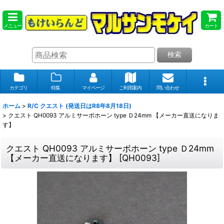
メニュー
カート
検索
カテゴリ
特集
マイページ
ご利用案内
問い合わせ
ホーム
>
R/C クエスト (発送日はR8年8月18日)
>
クエスト QH0093 アルミサーボホーン type Ｄ24mm 【メーカー直送になりま
す】
クエスト QH0093 アルミサーボホーン type Ｄ24mm
【メーカー直送になります】
[
QH0093
]