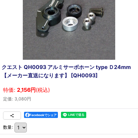
クエスト QH0093 アルミサーボホーン type Ｄ24mm
【メーカー直送になります】
[
QH0093
]
特価
:
2,156
円
(税込)
定価
:
3,080
円
Facebookでシェア
数量
: