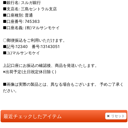
■銀行名: スルガ銀行
■支店名: 三島セントラル支店
■口座種別: 普通
■口座番号: 745363
■口座名義: (有)マルサンモケイ
〇郵便振込をご利用いただけます。
■記号:12340 番号:13143051
■ユ)マルサンモケイ
上記口座にお振込の確認後、商品を発送いたします。
※出荷予定(土日祝定休日除く)
■画像は実際の製品とは、異なる場合もございます。 予めご了承く
ださい。
最近チェックしたアイテム
リセット