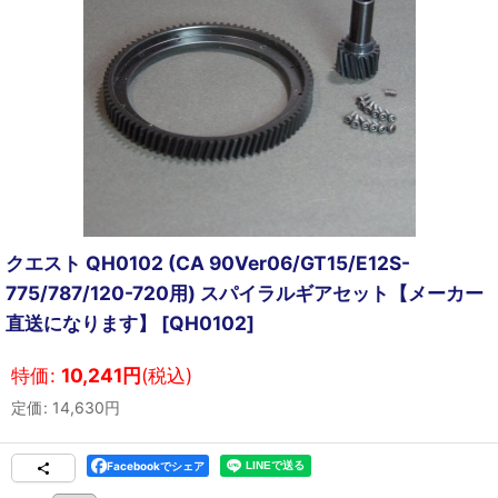
クエスト QH0102 (CA 90Ver06/GT15/E12S-
775/787/120-720用) スパイラルギアセット【メーカー
直送になります】
[
QH0102
]
特価
:
10,241
円
(税込)
定価
:
14,630
円
Facebookでシェア