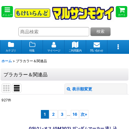
メニュー
カート
検索
カテゴリ
特集
マイページ
ご利用案内
問い合わせ
ホーム
>
プラカラー＆関連品
プラカラー＆関連品
表示順変更
閉じる
927
件
表示数
:
1
2
3
...
16
次
»
在庫あり
GSIクレオス (GM302) ガンダムマーカー 流し込