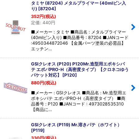
タミヤ (87204) メタルプライマー (40mlビン入
り)
[
87204
]
352
円
(税込)
定価
:
440
円
■メーカー : タミヤ ■商品名 : メタルプライマー
(40mlビン入り) ■商品番号 : 87204 ■JANコード
:4950344872046 【金属パーツ塗装の必需品】
エッチン…
GSIクレオス (P120) P120Mr.造型用エポキシパ
テ エポパPRO-H（高密度タイプ）【クロネコゆう
パケット対応】
[
P120
]
880
円
(税込)
■メーカー : GSIクレオス ■商品名 : Mr.造型用エ
ポキシパテ エポパPRO-H（高密度タイプ） ■商
品番号 : P120 ■JANコード : 4973028535310
【商品に…
GSIクレオス (P119) Mr.溶きパテ（ホワイト）
[
P119
]
330
円
(税込)