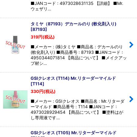
■JANコード : 4973028631135 【詳細】 ■Mr.
ウェザリ…
タミヤ（87193）デカールのり (軟化剤入り)
[
87193
]
319
円
(税込)
■メーカー : (株)タミヤ ■商品名 : デカールのり
(軟化剤入り) ■商品番号 : 87193 ■JANコード :
4950344071814 【商品について】 ■メイクアッ
プ材シ…
GSIクレオス (T114) Mr.リターダーマイルド
[
T114
]
330
円
(税込)
■メーカー : GSIクレオス ■商品名 : Mr.リターダ
ーマイルド ■商品番号 : T114 ■JANコード :
4973028929454 【商品について】 ■塗料はが
し専用液です…
GSIクレオス (T105) Mr.リターダーマイルド