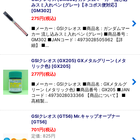
並び順
:
みスミ入れペン (グレー)【ネコポス便対応】
[
GM302
]
275
円
(税込)
絞り込む
■メーカー : GSIクレオス ■商品名 : ガンダムマー
カー 流し込みスミ入れペン (グレー) ■商品番号 :
GM302 ■JANコード : 4973028505962 【詳
細】 ■…
GSIクレオス (GX205) GXメタルグリーン (メタ
リック色)
[
GX205
]
277
円
(税込)
■メーカー : GSIクレオス ■商品名 : GXメタルグ
リーン (メタリック色) ■商品番号 : GX205 ■JAN
コード : 4973028033366 【商品について】 ■
高精製…
GSIクレオス (GT56) Mr.キャップオープナー
[
GT56
]
701
円
(税込)
定価
:
825
円