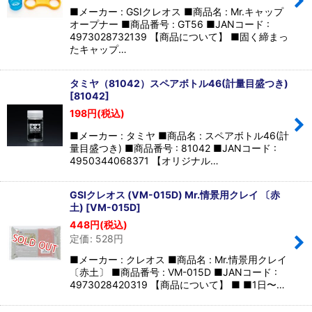
■メーカー : GSIクレオス ■商品名 : Mr.キャップ
オープナー ■商品番号 : GT56 ■JANコード :
4973028732139 【商品について】 ■固く締まっ
たキャップ…
タミヤ（81042）スペアボトル46(計量目盛つき)
[
81042
]
198
円
(税込)
■メーカー : タミヤ ■商品名 : スペアボトル46(計
量目盛つき) ■商品番号 : 81042 ■JANコード :
4950344068371 【オリジナル…
GSIクレオス (VM-015D) Mr.情景用クレイ 〔赤
土)
[
VM-015D
]
448
円
(税込)
定価
:
528
円
■メーカー : クレオス ■商品名 : Mr.情景用クレイ
〔赤土〕 ■商品番号 : VM-015D ■JANコード :
4973028420319 【商品について】 ■ ■1日〜…