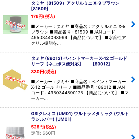
タミヤ（81509）アクリルミニ X-9 ブラウン
[
81509
]
176
円
(税込)
■メーカー : タミヤ ■商品名 : アクリルミニ X-9
ブラウン ■商品番号 : 81509 ■JANコード :
4950344068999 【商品について】 ■水溶性ア
クリル樹脂を…
タミヤ (89012) ペイントマーカー X-12 ゴールド
リーフ【ネコポス便対応】
[
89012
]
330
円
(税込)
■メーカー : タミヤ ■商品名 : ペイントマーカー
X-12 ゴールドリーフ ■商品番号 : 89012 ■JAN
コード : 4950344890125 【商品について】 ■マ
ーカー…
GSIクレオス (UM01) ウルトラメタリック (ウルト
ラシルバー)
[
UM01
]
528
円
(税込)
定価
:
660
円