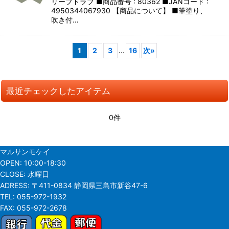
リーブドラブ ■商品番号 : 80362 ■JANコード :
4950344067930 【商品について】 ■筆塗り、
吹き付…
1
2
3
...
16
次
»
最近チェックしたアイテム
0件
マルサンモケイ
OPEN:
10:00-18:30
CLOSE:
水曜日
ADRESS:
〒411-0834 静岡県三島市新谷47-6
TEL:
055-972-1932
FAX:
055-972-2678