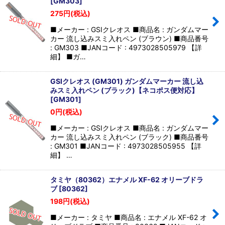
[
GM303
]
275
円
(税込)
■メーカー : GSIクレオス ■商品名 : ガンダムマー
カー 流し込みスミ入れペン (ブラウン) ■商品番号
: GM303 ■JANコード : 4973028505979 【詳
細】 ■ガ…
GSIクレオス (GM301) ガンダムマーカー 流し込
みスミ入れペン (ブラック)【ネコポス便対応】
[
GM301
]
0
円
(税込)
■メーカー : GSIクレオス ■商品名 : ガンダムマー
カー 流し込みスミ入れペン (ブラック) ■商品番号
: GM301 ■JANコード : 4973028505955 【詳
細】 …
タミヤ（80362）エナメル XF-62 オリーブドラ
ブ
[
80362
]
198
円
(税込)
■メーカー : タミヤ ■商品名 : エナメル XF-62 オ