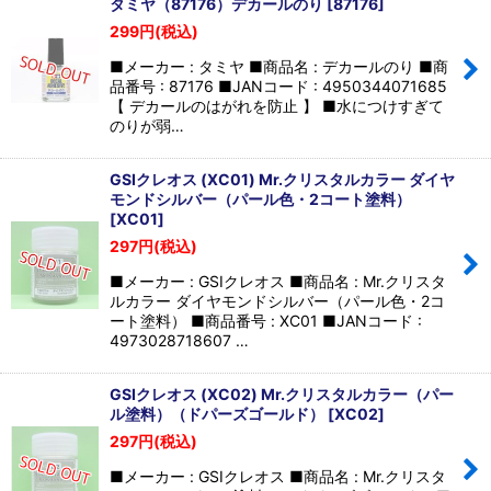
タミヤ（87176）デカールのり
[
87176
]
299
円
(税込)
■メーカー : タミヤ ■商品名 : デカールのり ■商
品番号 : 87176 ■JANコード : 4950344071685
【 デカールのはがれを防止 】 ■水につけすぎて
のりが弱…
GSIクレオス (XC01) Mr.クリスタルカラー ダイヤ
モンドシルバー（パール色・2コート塗料）
[
XC01
]
297
円
(税込)
■メーカー : GSIクレオス ■商品名 : Mr.クリスタ
ルカラー ダイヤモンドシルバー（パール色・2コ
ート塗料） ■商品番号 : XC01 ■JANコード :
4973028718607 …
GSIクレオス (XC02) Mr.クリスタルカラー（パー
ル塗料）（ドパーズゴールド）
[
XC02
]
297
円
(税込)
■メーカー : GSIクレオス ■商品名 : Mr.クリスタ