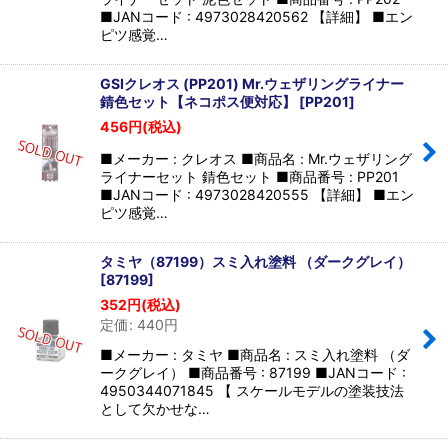
■JANコード : 4973028420562 【詳細】 ■エン
ピツ感覚…
GSIクレオス (PP201) Mr.ウェザリングライナー
錆色セット【ネコポス便対応】
[
PP201
]
456
円
(税込)
■メーカー : クレオス ■商品名 : Mr.ウェザリング
ライナーセット 錆色セット ■商品番号 : PP201
■JANコード : 4973028420555 【詳細】 ■エン
ピツ感覚…
タミヤ（87199）スミ入れ塗料 （ダークグレイ）
[
87199
]
352
円
(税込)
定価
:
440
円
■メーカー : タミヤ ■商品名 : スミ入れ塗料 （ダ
ークグレイ） ■商品番号 : 87199 ■JANコード :
4950344071845 【 スケールモデルの塗装技法
として欠かせな…