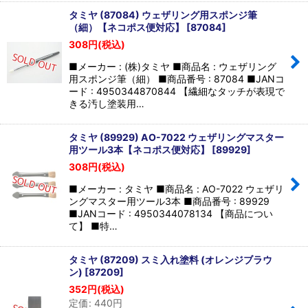
タミヤ (87084) ウェザリング用スポンジ筆
（細）【ネコポス便対応】
[
87084
]
308
円
(税込)
■メーカー : (株)タミヤ ■商品名 : ウェザリング
用スポンジ筆（細） ■商品番号 : 87084 ■JANコ
ード : 4950344870844 【繊細なタッチが表現で
きる汚し塗装用…
タミヤ (89929) AO-7022 ウェザリングマスター
用ツール3本【ネコポス便対応】
[
89929
]
308
円
(税込)
■メーカー : タミヤ ■商品名 : AO-7022 ウェザリ
ングマスター用ツール3本 ■商品番号 : 89929
■JANコード : 4950344078134 【商品につい
て】 ■特…
タミヤ (87209) スミ入れ塗料 (オレンジブラウ
ン)
[
87209
]
352
円
(税込)
定価
:
440
円