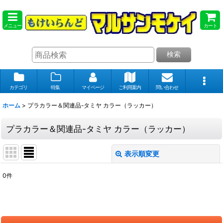
メニュー
カート
検索
カテゴリ
特集
マイページ
ご利用案内
問い合わせ
ホーム
>
プラカラー＆関連品-タミヤ カラー（ラッカー）
プラカラー＆関連品-タミヤ カラー（ラッカー）
表示順変更
閉じる
0
件
表示数
:
在庫あり