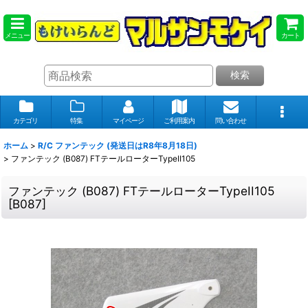
メニュー
カート
検索
カテゴリ
特集
マイページ
ご利用案内
問い合わせ
ホーム
>
R/C ファンテック (発送日はR8年8月18日)
>
ファンテック (B087) FTテールローターTypeII105
ファンテック (B087) FTテールローターTypeII105
[
B087
]