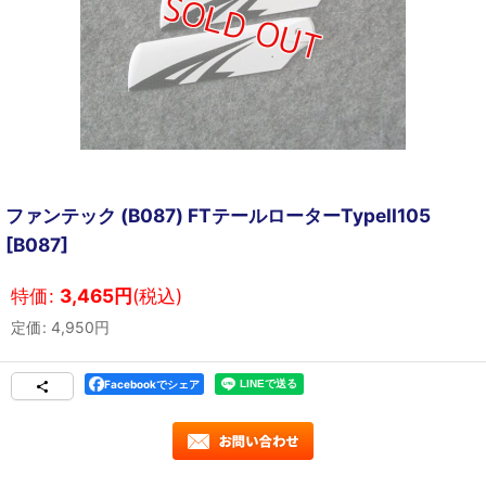
ファンテック (B087) FTテールローターTypeII105
[
B087
]
特価
:
3,465
円
(税込)
定価
:
4,950
円
Facebookでシェア