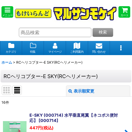
メニュー
カート
検索
カテゴリ
特集
マイページ
ご利用案内
問い合わせ
ホーム
>
RCヘリコプター-E SKY(RCヘリメーカー)
RCヘリコプター-E SKY(RCヘリメーカー)
表示順変更
閉じる
16
件
表示数
:
E-SKY (000714) 水平垂直尾翼【ネコポス便対
応】
[
000714
]
在庫あり
447
円
(税込)