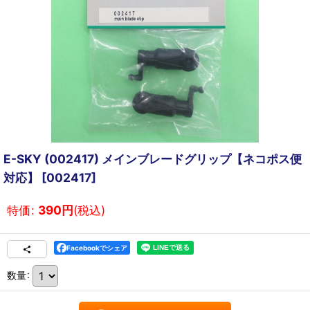
E-SKY (002417) メインブレードグリップ【ネコポス便
対応】
[
002417
]
特価
:
390
円
(税込)
Facebookでシェア
数量
: