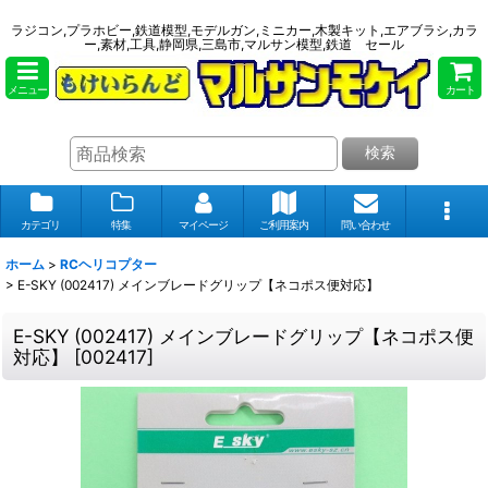
ラジコン,プラホビー,鉄道模型,モデルガン,ミニカー,木製キット,エアブラシ,カラ
ー,素材,工具,静岡県,三島市,マルサン模型,鉄道 セール
メニュー
カート
検索
カテゴリ
特集
マイページ
ご利用案内
問い合わせ
ホーム
>
RCヘリコプター
>
E-SKY (002417) メインブレードグリップ【ネコポス便対応】
E-SKY (002417) メインブレードグリップ【ネコポス便
対応】
[
002417
]