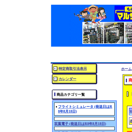
特定商取引法表示
ホーム
カレンダー
商品カテゴリ一覧
フライトシミュレータ (発送日はR
8年8月18日)
双葉電子 (発送日はR8年8月18日)