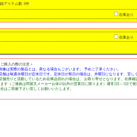
録アイテム数
:
0件
在庫あり
在庫あり
＜ご購入の際の注意＞
■画像は実際の製品とは、異なる場合もございます。 予めご了承ください。
■店舗は毎週水曜日が定休日です。定休日が祭日の場合は、木曜日になります、宜し
■店舗売りと流動しているため在庫品切れの場合は、 お取り寄せとなります。在庫確
します（ご連絡は問屋又メーカーお休の以外の営業日に限ります）通常2日～5日で
場合はご容赦下さい宜しくお願いいたします。