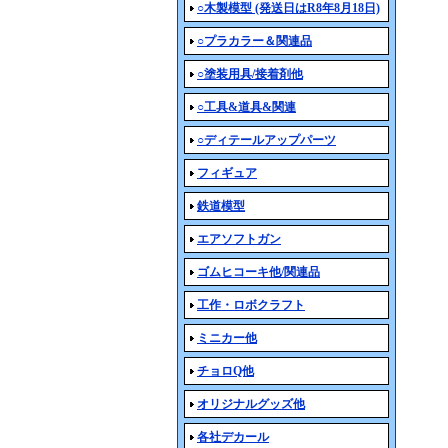
○木製模型 (発送日はR8年8月18日)
○プラカラー＆関連品
○塗装用具/接着剤他
○工具&道具&関連
○ディテールアップパーツ
フィギュア
鉄道模型
エアソフトガン
ゴムヒコーキ他/関連品
工作・ロボクラフト
ミニカー他
チョロQ他
オリジナルグッズ他
各社デカール