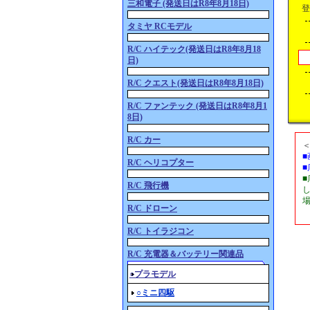
三和電子 (発送日はR8年8月18日)
登
タミヤ RCモデル
R/C ハイテック(発送日はR8年8月18
日)
R/C クエスト(発送日はR8年8月18日)
R/C ファンテック (発送日はR8年8月1
8日)
R/C カー
R/C ヘリコプター
R/C 飛行機
R/C ドローン
R/C トイラジコン
R/C 充電器＆バッテリー関連品
○プラモデル
○ミニ四駆