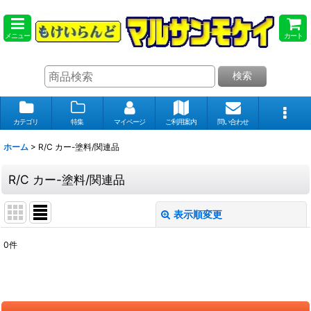
メニュー
カート
検索
カテゴリ
特集
マイページ
ご利用案内
問い合わせ
ホーム
>
R/C カー-塗料/関連品
R/C カー-塗料/関連品
表示順変更
閉じる
0
件
表示数
:
在庫あり