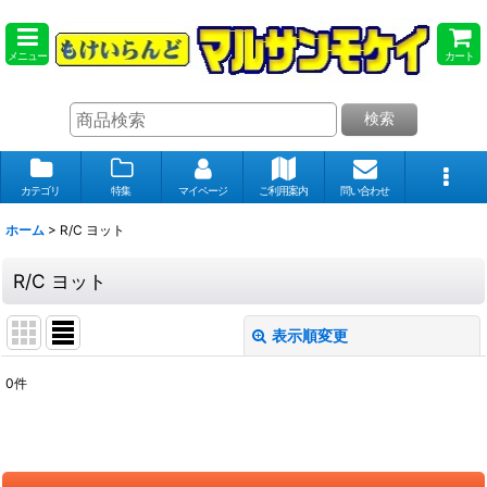
メニュー
カート
検索
カテゴリ
特集
マイページ
ご利用案内
問い合わせ
ホーム
>
R/C ヨット
R/C ヨット
表示順変更
閉じる
0
件
表示数
:
在庫あり