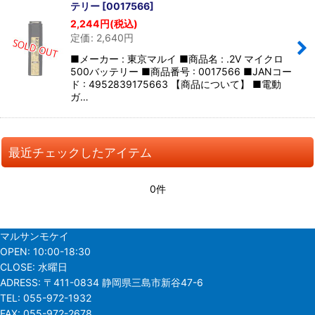
テリー
[
0017566
]
2,244
円
(税込)
定価
:
2,640
円
■メーカー : 東京マルイ ■商品名 : .2V マイクロ
500バッテリー ■商品番号 : 0017566 ■JANコー
ド : 4952839175663 【商品について】 ■電動
ガ…
最近チェックしたアイテム
0件
マルサンモケイ
OPEN:
10:00-18:30
CLOSE:
水曜日
ADRESS:
〒411-0834 静岡県三島市新谷47-6
TEL:
055-972-1932
FAX:
055-972-2678