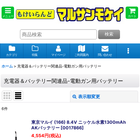
メニュー
カート
検索
カテゴリ
特集
マイページ
ご利用案内
問い合わせ
ホーム
>
充電器＆バッテリー関連品-電動ガン用バッテリー
充電器＆バッテリー関連品-電動ガン用バッテリー
表示順変更
閉じる
6
件
表示数
:
東京マルイ (166) 8.4V ニッケル水素1300mAh
AKバッテリー
[
0017866
]
在庫あり
4,554
円
(税込)