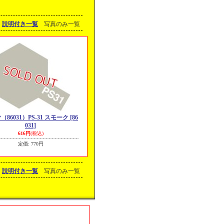
説明付き一覧
写真のみ一覧
（86031）PS-31 スモーク
[86
031]
616円
(税込)
定価
:
770円
説明付き一覧
写真のみ一覧