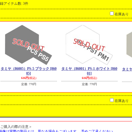
録アイテム数
:
3件
在庫あり
タミヤ（86005）PS-5 ブラック
[860
タミヤ（86001）PS-1 ホワイト
[860
タミヤ
05]
01]
616円
(税込)
616円
(税込)
定価
:
770円
定価
:
770円
在庫あり
＜ご購入の際の注意＞
■画像は実際の製品とは、異なる場合もございます。 予めご了承ください。