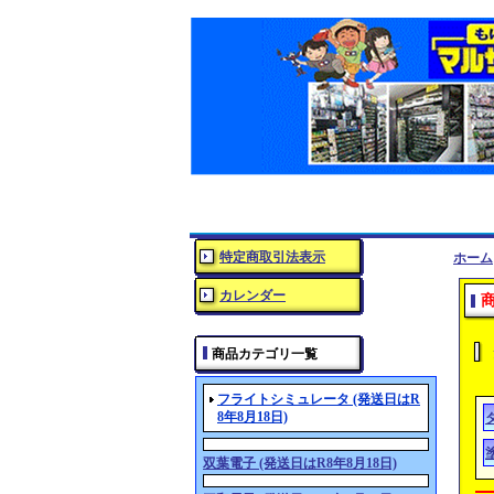
特定商取引法表示
ホーム
カレンダー
商品カテゴリ一覧
フライトシミュレータ (発送日はR
8年8月18日)
双葉電子 (発送日はR8年8月18日)