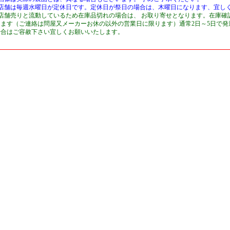
■店舗は毎週水曜日が定休日です。定休日が祭日の場合は、木曜日になります、宜し
■店舗売りと流動しているため在庫品切れの場合は、 お取り寄せとなります。在庫確
します（ご連絡は問屋又メーカーお休の以外の営業日に限ります）通常2日～5日で
場合はご容赦下さい宜しくお願いいたします。