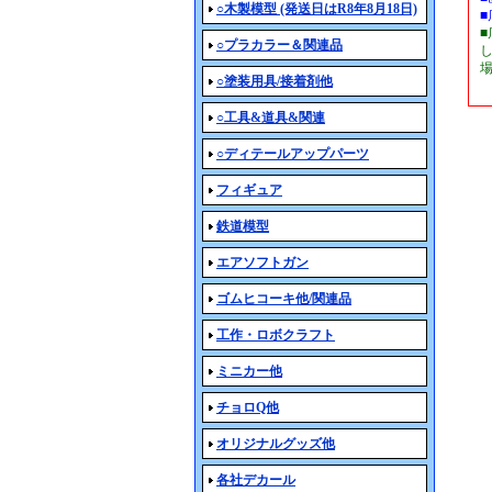
○木製模型 (発送日はR8年8月18日)
○プラカラー＆関連品
○塗装用具/接着剤他
○工具&道具&関連
○ディテールアップパーツ
フィギュア
鉄道模型
エアソフトガン
ゴムヒコーキ他/関連品
工作・ロボクラフト
ミニカー他
チョロQ他
オリジナルグッズ他
各社デカール