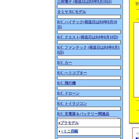
三和電子 (発送日はR8年8月18日)
登
タミヤ RCモデル
R/C ハイテック(発送日はR8年8月18
日)
R/C クエスト(発送日はR8年8月18日)
R/C ファンテック (発送日はR8年8月1
8日)
R/C カー
R/C ヘリコプター
R/C 飛行機
R/C ドローン
R/C トイラジコン
R/C 充電器＆バッテリー関連品
○プラモデル
○ミニ四駆