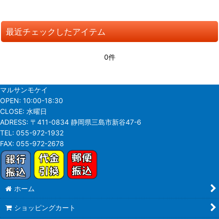
在庫あり
最近チェックしたアイテム
並び順
:
0件
絞り込む
マルサンモケイ
OPEN:
10:00-18:30
CLOSE:
水曜日
ADRESS:
〒411-0834 静岡県三島市新谷47-6
TEL:
055-972-1932
FAX:
055-972-2678
ホーム
ショッピングカート