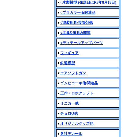
○木製模型 (発送日はR8年8月18日)
○プラカラー＆関連品
○塗装用具/接着剤他
○工具&道具&関連
○ディテールアップパーツ
フィギュア
鉄道模型
エアソフトガン
ゴムヒコーキ他/関連品
工作・ロボクラフト
ミニカー他
チョロQ他
オリジナルグッズ他
各社デカール