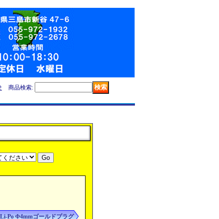
せ
商品検索
:
 Li-Po Φ4mmゴールドプラグ