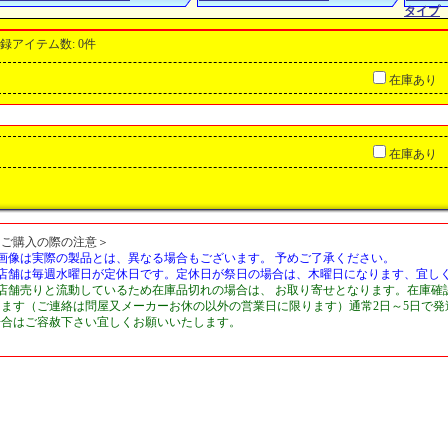
タイプ
録アイテム数
:
0件
在庫あり
在庫あり
＜ご購入の際の注意＞
■画像は実際の製品とは、異なる場合もございます。 予めご了承ください。
■店舗は毎週水曜日が定休日です。定休日が祭日の場合は、木曜日になります、宜し
■店舗売りと流動しているため在庫品切れの場合は、 お取り寄せとなります。在庫確
します（ご連絡は問屋又メーカーお休の以外の営業日に限ります）通常2日～5日で
場合はご容赦下さい宜しくお願いいたします。