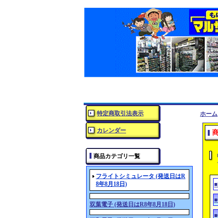
特定商取引法表示
ホーム
カレンダー
商品カテゴリ一覧
フライトシミュレータ (発送日はR
8年8月18日)
双葉電子 (発送日はR8年8月18日)