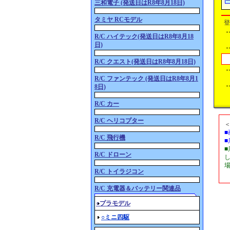
三和電子 (発送日はR8年8月18日)
タミヤ RCモデル
登
R/C ハイテック(発送日はR8年8月18
日)
R/C クエスト(発送日はR8年8月18日)
R/C ファンテック (発送日はR8年8月1
8日)
R/C カー
R/C ヘリコプター
R/C 飛行機
R/C ドローン
R/C トイラジコン
R/C 充電器＆バッテリー関連品
○プラモデル
○ミニ四駆