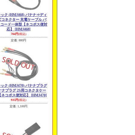
ック (HMJ468) バナナ⇒ディ
ズコネクター 充電ケーブル バ
スコード一体型【ネコポス便対
応】
[HMJ468]
704円
(税込)
定価
:
880円
ック (HMJ470) バナナプラグ
ナナプラグ 2S用コネクタケー
【ネコポス便対応】
[HMJ470]
935円
(税込)
定価
:
1,100円