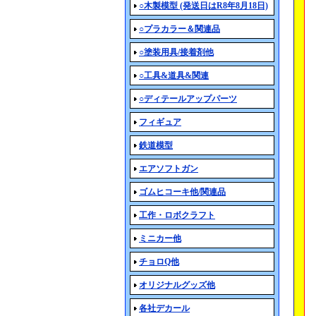
○木製模型 (発送日はR8年8月18日)
○プラカラー＆関連品
○塗装用具/接着剤他
○工具&道具&関連
○ディテールアップパーツ
フィギュア
鉄道模型
エアソフトガン
ゴムヒコーキ他/関連品
工作・ロボクラフト
ミニカー他
チョロQ他
オリジナルグッズ他
各社デカール