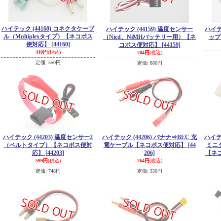
ハイテック (44160) コネクタケーブ
ハイテック (44159) 温度センサー
ハイテ
ル（Multiplexタイプ）【ネコポス
（Nicd、NiMHバッテリー用）【ネ
ップ
便対応】
[44160]
コポス便対応】
[44159]
440円
(税込)
704円
(税込)
定価
:
550円
定価
:
880円
ハイテック (44203) 温度センサー2
ハイテック (44206) バナナ⇒BEC 充
ハイテ
（ベルトタイプ）【ネコポス便対
電ケーブル【ネコポス便対応】
[44
ミニ
応】
[44203]
206]
【ネ
599円
(税込)
264円
(税込)
定価
:
748円
定価
:
330円