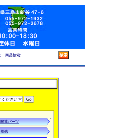
せ
商品検索
:
"
器関連パーツ
機器他