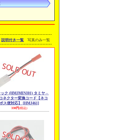
ボ
説明付き一覧
写真のみ一覧
ック (HMJMINI01) タミヤ⇔
C コネクター変換コード【ネコ
ポス便対応】
[HMJ461]
330円
(税込)