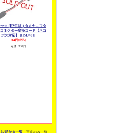
ック (HMJ481) タミヤ⇔フタ
 コネクター変換コード【ネコ
ポス対応】
[HMJ481]
264円
(税込)
定価
:
330円
説明付き一覧
写真のみ一覧