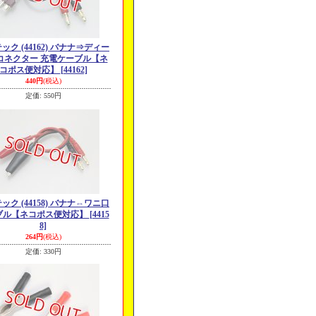
ック (44162) バナナ⇒ディー
コネクター 充電ケーブル【ネ
コポス便対応】
[44162]
440円
(税込)
定価
:
550円
ック (44158) バナナ⇔ワニ口
ブル【ネコポス便対応】
[4415
8]
264円
(税込)
定価
:
330円