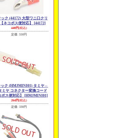
ック (44172) 大型ワニ口クリ
【ネコポス便対応】
[44172]
440円
(税込)
定価
:
550円
ック (HMJMINI01) タミヤ⇔
タミヤ コネクター変換コード
コポス便対応】
[HMJMINI01]
264円
(税込)
定価
:
330円