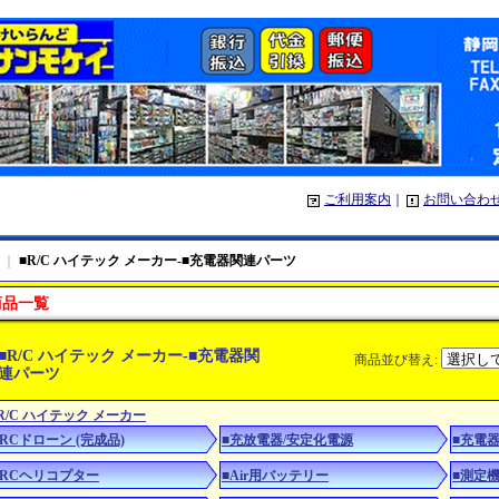
ご利用案内
｜
お問い合わ
｜
■R/C ハイテック メーカー-■充電器関連パーツ
商品一覧
■R/C ハイテック メーカー-■充電器関
商品並び替え
:
連パーツ
R/C ハイテック メーカー
■RCドローン (完成品)
■充放電器/安定化電源
■充電
■RCヘリコプター
■Air用バッテリー
■測定