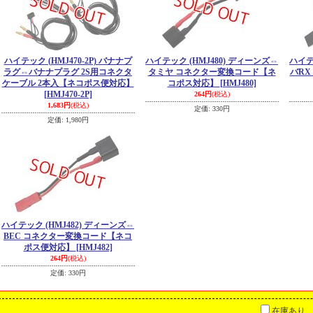
ハイテック (HMJ470-2P) バナナプ
ハイテック (HMJ480) ディーンズ⇔
ハイテ
ラグ⇔バナナプラグ 2S用コネクタ
タミヤ コネクター変換コード【ネ
バRX
ケーブル 2本入【ネコポス便対応】
コポス対応】
[HMJ480]
[HMJ470-2P]
264円
(税込)
1,683円
(税込)
定価
:
330円
定価
:
1,980円
ハイテック (HMJ482) ディーンズ⇔
BEC コネクター変換コード【ネコ
ポス便対応】
[HMJ482]
264円
(税込)
定価
:
330円
在庫あり