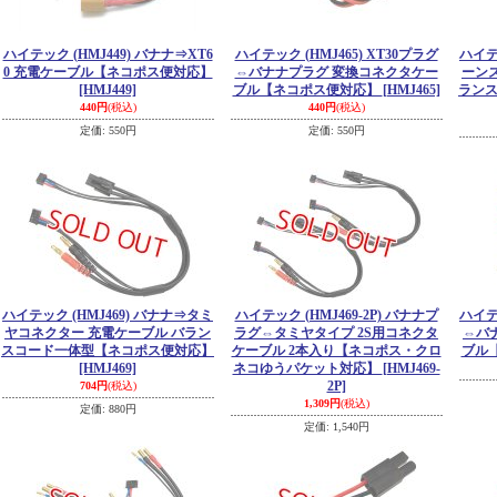
ハイテック (HMJ449) バナナ⇒XT6
ハイテック (HMJ465) XT30プラグ
ハイテ
0 充電ケーブル【ネコポス便対応】
⇔バナナプラグ 変換コネクタケー
ーン
[HMJ449]
ブル【ネコポス便対応】
[HMJ465]
ラン
440円
(税込)
440円
(税込)
定価
:
550円
定価
:
550円
ハイテック (HMJ469) バナナ⇒タミ
ハイテック (HMJ469-2P) バナナプ
ハイテ
ヤコネクター 充電ケーブル バラン
ラグ⇔タミヤタイプ 2S用コネクタ
⇔バ
スコード一体型【ネコポス便対応】
ケーブル 2本入り【ネコポス・クロ
ブル
[HMJ469]
ネコゆうパケット対応】
[HMJ469-
2P]
704円
(税込)
1,309円
(税込)
定価
:
880円
定価
:
1,540円