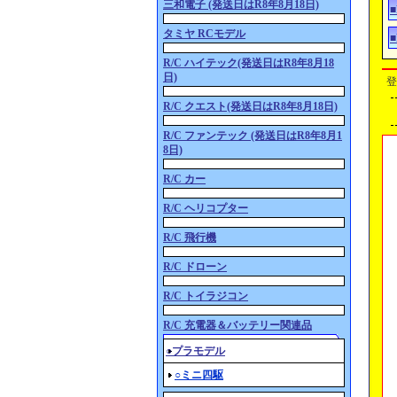
三和電子 (発送日はR8年8月18日)
タミヤ RCモデル
R/C ハイテック(発送日はR8年8月18
日)
登
R/C クエスト(発送日はR8年8月18日)
R/C ファンテック (発送日はR8年8月1
8日)
R/C カー
R/C ヘリコプター
R/C 飛行機
R/C ドローン
R/C トイラジコン
R/C 充電器＆バッテリー関連品
○プラモデル
○ミニ四駆