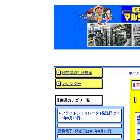
特定商取引法表示
ホーム
カレンダー
商品カテゴリ一覧
フライトシミュレータ (発送日はR
■
8年8月18日)
双葉電子 (発送日はR8年8月18日)