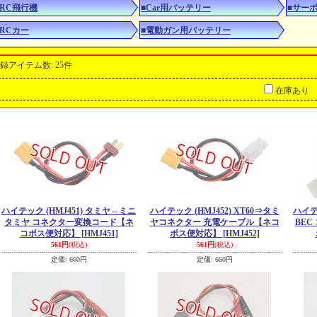
■RC飛行機
■Car用バッテリー
■サー
■RCカー
■電動ガン用バッテリー
録アイテム数
:
25件
在庫あり
ハイテック (HMJ451) タミヤ⇔ミニ
ハイテック (HMJ452) XT60⇒タミ
ハイテ
タミヤ コネクター変換コード【ネ
ヤコネクター 充電ケーブル【ネコ
BE
コポス便対応】
[HMJ451]
ポス便対応】
[HMJ452]
561円
(税込)
561円
(税込)
定価
:
660円
定価
:
660円