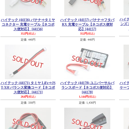
ハイテ
ハイテック (44156) バナナ⇒タミヤ
ハイテック (44157) バナナ⇒フタバ
ンズ
コネクター 充電ケーブル【ネコポ
RX 充電ケーブル【ネコポス便対
ス便対応】
[44156]
応】
[44157]
352円
(税込)
352円
(税込)
定価
:
440円
定価
:
440円
ハイテック (44171) タミヤ LiFe⇒JS
ハイテック (44178) ユニバーサルバ
ハイテ
T-XH バランス変換コード【ネコポ
ランスボード【ネコポス便対応】
ケー
ス便対応】
[44171]
[44178]
264円
(税込)
1,144円
(税込)
定価
:
330円
定価
:
1,430円