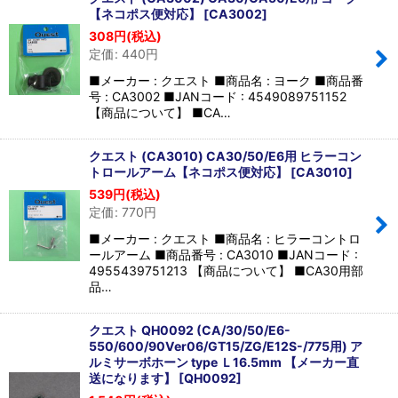
並び順
:
【ネコポス便対応】
[
CA3002
]
308
円
(税込)
定価
:
440
円
絞り込む
■メーカー : クエスト ■商品名 : ヨーク ■商品番
号 : CA3002 ■JANコード : 4549089751152
【商品について】 ■CA…
クエスト (CA3010) CA30/50/E6用 ヒラーコン
トロールアーム【ネコポス便対応】
[
CA3010
]
539
円
(税込)
定価
:
770
円
■メーカー : クエスト ■商品名 : ヒラーコントロ
ールアーム ■商品番号 : CA3010 ■JANコード :
4955439751213 【商品について】 ■CA30用部
品…
クエスト QH0092 (CA/30/50/E6-
550/600/90Ver06/GT15/ZG/E12S-/775用) ア
ルミサーボホーン type Ｌ16.5mm 【メーカー直
送になります】
[
QH0092
]