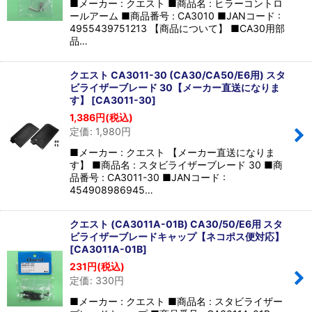
■メーカー : クエスト ■商品名 : ヒラーコントロ
ールアーム ■商品番号 : CA3010 ■JANコード :
4955439751213 【商品について】 ■CA30用部
品…
クエスト CA3011-30 (CA30/CA50/E6用) スタ
ビライザーブレード 30【メーカー直送になりま
す】
[
CA3011-30
]
1,386
円
(税込)
定価
:
1,980
円
■メーカー : クエスト 【メーカー直送になりま
す】 ■商品名 : スタビライザーブレード 30 ■商
品番号 : CA3011-30 ■JANコード :
454908986945…
クエスト (CA3011A-01B) CA30/50/E6用 スタ
ビライザーブレードキャップ【ネコポス便対応】
[
CA3011A-01B
]
231
円
(税込)
定価
:
330
円
■メーカー : クエスト ■商品名 : スタビライザー