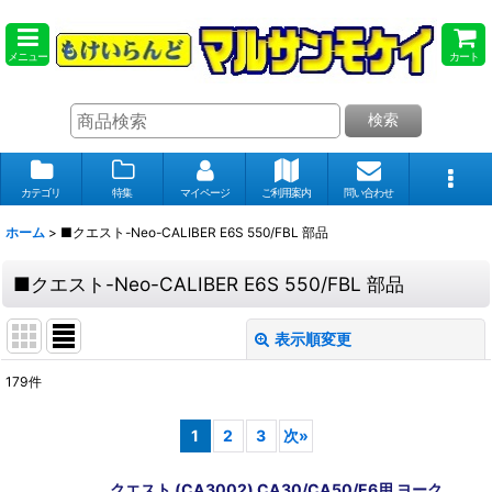
メニュー
カート
検索
カテゴリ
特集
マイページ
ご利用案内
問い合わせ
ホーム
>
■クエスト-Neo-CALIBER E6S 550/FBL 部品
■クエスト-Neo-CALIBER E6S 550/FBL 部品
表示順変更
閉じる
179
件
表示数
:
1
2
3
次
»
在庫あり
クエスト (CA3002) CA30/CA50/E6用 ヨーク