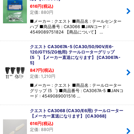
616
円
(税込)
定価
:
880
円
■メーカー : クエスト ■商品名 : テールセンター
ハブ ■商品番号 : CA3066 ■JANコード :
4549089751824 【商品について】 …
クエスト CA3067A-5 (CA30/50/90V/E6-
120/GT15/ZG他用) テールローターグリップ
(5゜) 【メーカー直送になります】
[
CA3067A-
5
]
847
円
(税込)
定価
:
1,210
円
■メーカー : クエスト ■商品名 : テールローター
グリップ (5゜) ■商品番号 : CA3067A-5 ■JANコ
ード : 4549089001516 …
クエスト CA3068 (CA30/E6用) テールローター
【メーカー直送になります】
[
CA3068
]
616
円
(税込)
定価
:
880
円