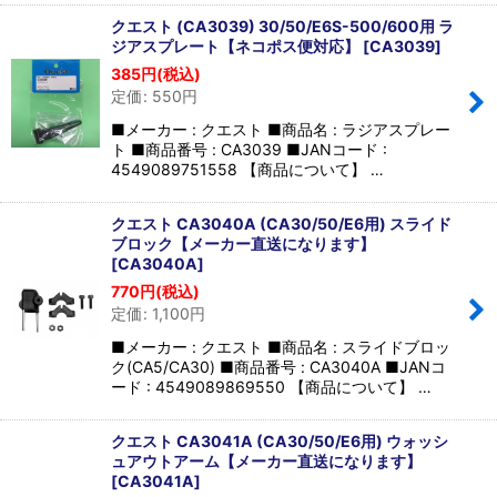
クエスト (CA3039) 30/50/E6S-500/600用 ラ
ジアスプレート【ネコポス便対応】
[
CA3039
]
385
円
(税込)
定価
:
550
円
■メーカー : クエスト ■商品名 : ラジアスプレー
ト ■商品番号 : CA3039 ■JANコード :
4549089751558 【商品について】 …
クエスト CA3040A (CA30/50/E6用) スライド
ブロック【メーカー直送になります】
[
CA3040A
]
770
円
(税込)
定価
:
1,100
円
■メーカー : クエスト ■商品名 : スライドブロッ
ク(CA5/CA30) ■商品番号 : CA3040A ■JANコ
ード : 4549089869550 【商品について】 …
クエスト CA3041A (CA30/50/E6用) ウォッシ
ュアウトアーム【メーカー直送になります】
[
CA3041A
]