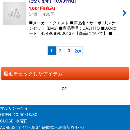
になります】
[
CA3111Q
]
1,001
円
(税込)
定価
:
1,430
円
■メーカー : クエスト ■商品名 : サーボ リンケー
ジセット (EMS) ■商品番号 : CA3111Q ■JANコ
ード : 4549089000137 【商品について】 ■…
1
2
3
次
»
最近チェックしたアイテム
0件
マルサンモケイ
OPEN:
10:00-18:30
CLOSE:
水曜日
ADRESS:
〒411-0834 静岡県三島市新谷47-6