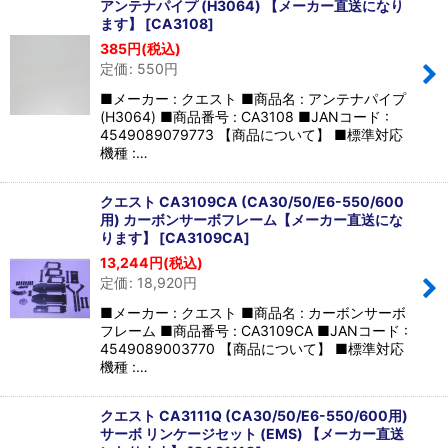
アンテナパイプ (H3064) 【メーカー直送になり
ます】
[
CA3108
]
385
円
(税込)
定価
:
550
円
■メーカー : クエスト ■商品名 : アンテナパイプ
(H3064) ■商品番号 : CA3108 ■JANコード :
4549089079773 【商品について】 ■標準対応
機種 :…
クエスト CA3109CA (CA30/50/E6-550/600
用) カーボンサーボフレーム【メーカー直送にな
ります】
[
CA3109CA
]
13,244
円
(税込)
定価
:
18,920
円
■メーカー : クエスト ■商品名 : カーボンサーボ
フレーム ■商品番号 : CA3109CA ■JANコード :
4549089003770 【商品について】 ■標準対応
機種 :…
クエスト CA3111Q (CA30/50/E6-550/600用)
サーボ リンケージセット (EMS) 【メーカー直送