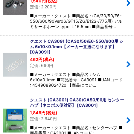
1,540
円
(税込)
定価
:
2,200
円
■メーカー : クエスト ■商品名 : (CA/30/50/E6-
550/600/90Ver06/GT15/ZG/E12S-/775用) アル
ミサーボホーン type Ｌ16.5mm ■商品番号…
クエスト CA3091 (CA30/50/E6-550/600用 シ
ム 6x10x0.1mm【メーカー直送になります】
[
CA3091
]
462
円
(税込)
定価
:
660
円
■メーカー : クエスト ■商品名 : シム
6x10x0.1mm ■商品番号 : CA3091 ■JANコード
: 4549089024720 【商品につい…
クエスト (CA3001) CA30/CA50/E6用 センター
ハブ【ネコポス便対応】
[
CA3001
]
1,848
円
(税込)
定価
:
2,640
円
■メーカー : クエスト ■商品名 : センターハブ ■
商品番号 : CA3001 ■JANコード :