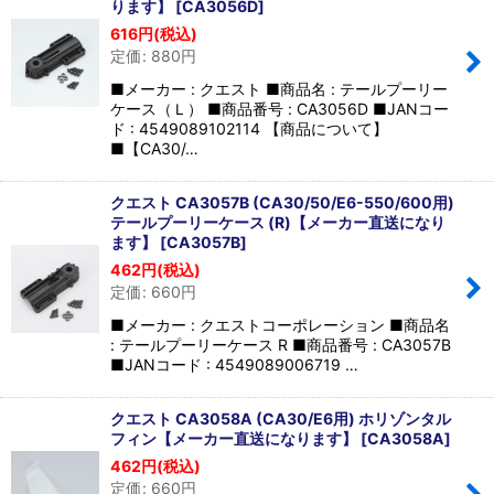
ります】
[
CA3056D
]
616
円
(税込)
定価
:
880
円
■メーカー : クエスト ■商品名 : テールプーリー
ケース（Ｌ） ■商品番号 : CA3056D ■JANコー
ド : 4549089102114 【商品について】
■【CA30/…
クエスト CA3057B (CA30/50/E6-550/600用)
テールプーリーケース (R)【メーカー直送になり
ます】
[
CA3057B
]
462
円
(税込)
定価
:
660
円
■メーカー : クエストコーポレーション ■商品名
: テールプーリーケース R ■商品番号 : CA3057B
■JANコード : 4549089006719 …
クエスト CA3058A (CA30/E6用) ホリゾンタル
フィン【メーカー直送になります】
[
CA3058A
]
462
円
(税込)
定価
:
660
円