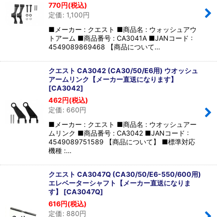
770
円
(税込)
定価
:
1,100
円
■メーカー : クエスト ■商品名 : ウォッシュアウ
トアーム ■商品番号 : CA3041A ■JANコード :
4549089869468 【商品について…
クエスト CA3042 (CA30/50/E6用) ウオッシュ
アームリンク【メーカー直送になります】
[
CA3042
]
462
円
(税込)
定価
:
660
円
■メーカー : クエスト ■商品名 : ウオッシュアー
ムリンク ■商品番号 : CA3042 ■JANコード :
4549089751589 【商品について】 ■標準対応
機種 :…
クエスト CA3047Q (CA30/50/E6-550/600用)
エレベーターシャフト【メーカー直送になりま
す】
[
CA3047Q
]
616
円
(税込)
定価
:
880
円