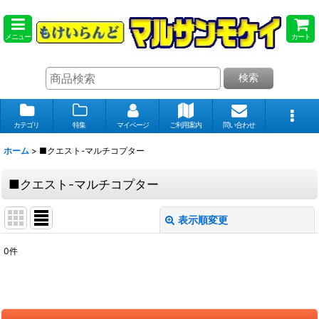
メニュー
カート
検索
カテゴリ
特集
マイページ
ご利用案内
問い合わせ
ホーム
>
■クエスト-マルチコプター
■クエスト-マルチコプター
表示順変更
閉じる
0
件
表示数
:
在庫あり