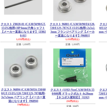
クエスト Z8020-01 (CA30/50/90/GT-
クエスト 96881 (CA30/50/90/E6/120-
クエスト
15/ZG他用) HP 6mm/六角シャフト
720/E12S-787/GT-15/ZG他用) 2x5x2.
0/E12
【メーカー直送になります】
[Z802
3mm フランジベアリング【メーカ
mm 
0-01]
ー直送になります】
[96881]
1,155円
(税込)
1,155円
(税込)
定価
:
1,650円
定価
:
1,650円
クエスト 96894 (CA30/50/E6-550/60
クエスト (1192) NeoCA30/50/E6-55
クエスト
0/GT-15/ZG/120-720/E12S-787他用)
0/600用 ドラックボルト 4x28mm
720/E
3x7x3mm ベアリング【メーカー直
【ネコポス便対応】
[1192]
mm 
送になります】
[96894]
231円
(税込)
770円
(税込)
定価
:
330円