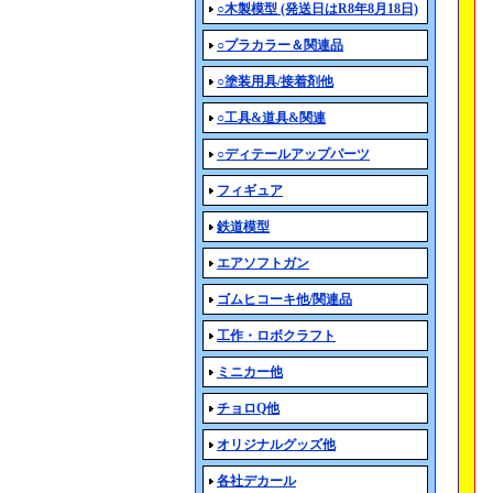
○木製模型 (発送日はR8年8月18日)
○プラカラー＆関連品
○塗装用具/接着剤他
○工具&道具&関連
○ディテールアップパーツ
フィギュア
鉄道模型
エアソフトガン
ゴムヒコーキ他/関連品
工作・ロボクラフト
ミニカー他
チョロQ他
オリジナルグッズ他
各社デカール