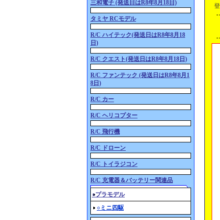
三和電子 (発送日はR8年8月18日)
登
タミヤ RCモデル
R/C ハイテック(発送日はR8年8月18
日)
R/C クエスト(発送日はR8年8月18日)
R/C ファンテック (発送日はR8年8月1
8日)
R/C カー
R/C ヘリコプター
R/C 飛行機
R/C ドローン
R/C トイラジコン
R/C 充電器＆バッテリー関連品
○プラモデル
○ミニ四駆