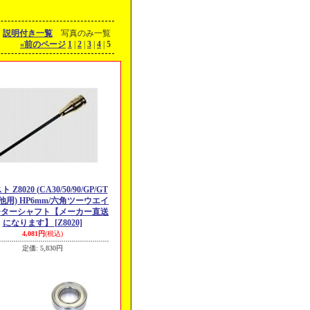
説明付き一覧
写真のみ一覧
«
前のページ
1
|
2
|
3
|
4
|
5
 Z8020 (CA30/50/90/GP/GT
G他用) HP6mm/六角ツーウエイ
ーターシャフト【メーカー直送
になります】
[Z8020]
4,081円
(税込)
定価
:
5,830円