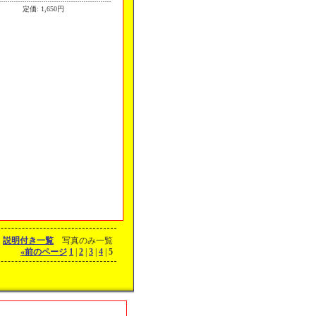
定価
:
1,650円
説明付き一覧
写真のみ一覧
«
前のページ
1
|
2
|
3
|
4
|
5