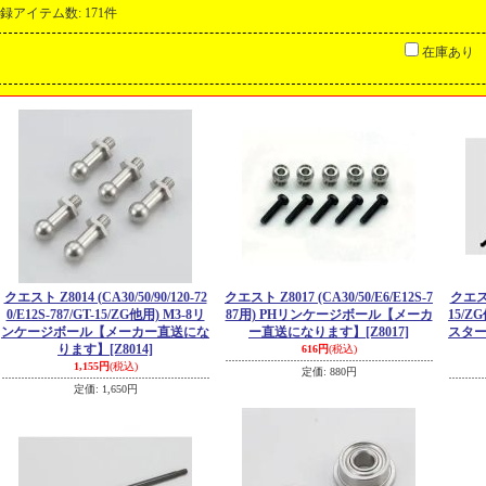
録アイテム数
:
171件
在庫あり
クエスト Z8014 (CA30/50/90/120-72
クエスト Z8017 (CA30/50/E6/E12S-7
クエスト
0/E12S-787/GT-15/ZG他用) M3-8リ
87用) PHリンケージボール【メーカ
15/Z
ンケージボール【メーカー直送にな
ー直送になります】
[Z8017]
スタ
ります】
[Z8014]
616円
(税込)
1,155円
(税込)
定価
:
880円
定価
:
1,650円