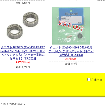
定価
:
1,100円
クエスト BRG022 (CA30/50/E6/E12
クエスト (CA3064) E6S-550/600用
S-787/120-720/GT15/ZG他用) 6x10x3
テールピッチリングセット【ネコポ
ベアリング (2入)【メーカー直送に
ス対応】
[CA3064]
なります】
[BRG022]
385円
(税込)
1,155円
(税込)
定価
:
550円
定価
:
1,650円
在庫あり
＜ご購入の際の注意＞