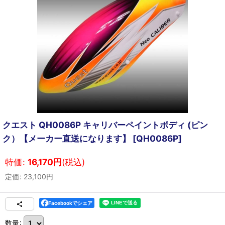
クエスト QH0086P キャリバーペイントボディ (ピン
ク）【メーカー直送になります】
[
QH0086P
]
特価
:
16,170
円
(税込)
定価
:
23,100
円
Facebookでシェア
数量
: