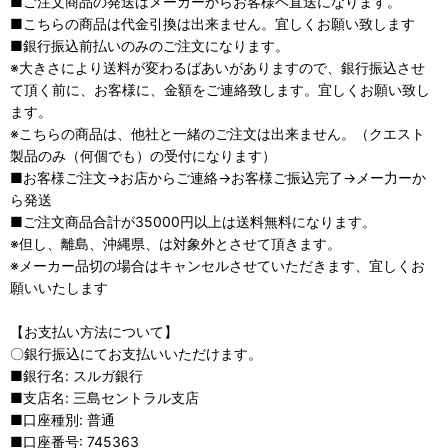
■ご注文商品の発送はメーカーからお客様ヘ直送になります。
■こちらの商品は代金引換は出来ません。宜しくお願い致します
■銀行振込前払いのみのご注文になります。
※大きさにより送料が変わるばあいがありますので、銀行振込させ
て頂く前に、お客様に、金額をご連絡致します。宜しくお願い致し
ます。
※こちらの商品は、他社と一緒のご注文は出来ません。（クエスト
製品のみ（何個でも）の受付になります）
■お客様ご注文→お店からご連絡→お客様ご振込完了→メー力ーか
ら発送
■ご注文商品合計が35000円以上は送料無料になります。
※但し、離島、沖縄県、は対象外とさせて頂きます。
※メーカー品切の場合はキャンセルさせていただきます、宜しくお
願いいたします
【お支払い方法について】
〇銀行振込にてお支払いいただけます。
■銀行名: スルガ銀行
■支店名: 三島セントラル支店
■口座種別: 普通
■口座番号: 745363