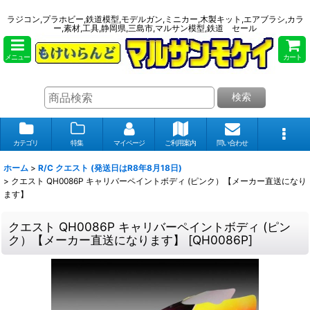
ラジコン,プラホビー,鉄道模型,モデルガン,ミニカー,木製キット,エアブラシ,カラ
ー,素材,工具,静岡県,三島市,マルサン模型,鉄道 セール
メニュー
カート
検索
カテゴリ
特集
マイページ
ご利用案内
問い合わせ
ホーム
>
R/C クエスト (発送日はR8年8月18日)
>
クエスト QH0086P キャリバーペイントボディ (ピンク）【メーカー直送になり
ます】
クエスト QH0086P キャリバーペイントボディ (ピン
ク）【メーカー直送になります】
[
QH0086P
]